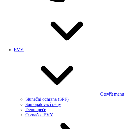
EVY
Otevřít menu
Sluneční ochrana (SPF)
Samopalovací pěny
Denní péče
O značce EVY