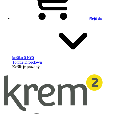
Přejít do
košíku
0 Kč
0
Toggle Dropdown
Košík
je prázdný