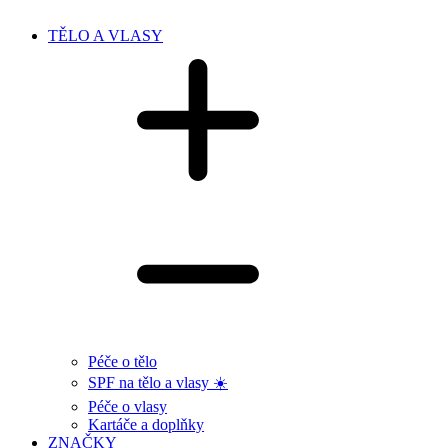
TĚLO A VLASY
Péče o tělo
SPF na tělo a vlasy ☀️
Péče o vlasy
Kartáče a doplňky
ZNAČKY