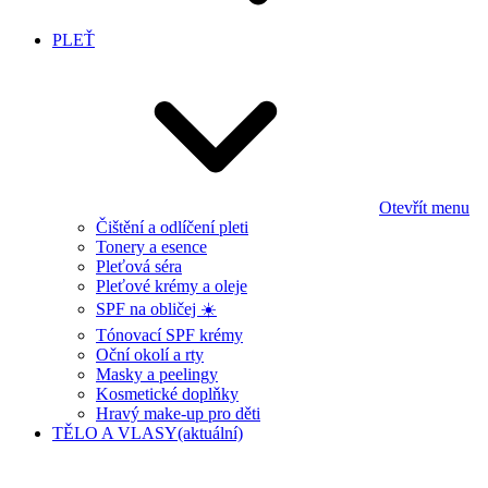
PLEŤ
Otevřít menu
Čištění a odlíčení pleti
Tonery a esence
Pleťová séra
Pleťové krémy a oleje
SPF na obličej ☀️
Tónovací SPF krémy
Oční okolí a rty
Masky a peelingy
Kosmetické doplňky
Hravý make-up pro děti
TĚLO A VLASY
(aktuální)