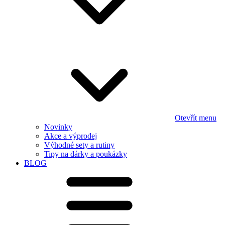
Otevřít menu
Novinky
Akce a výprodej
Výhodné sety a rutiny
Tipy na dárky a poukázky
BLOG