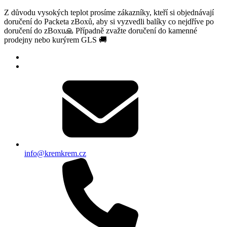
Z důvodu vysokých teplot prosíme zákazníky, kteří si objednávají
doručení do Packeta zBoxů, aby si vyzvedli balíky co nejdříve po
doručení do zBoxu🙏 Případně zvažte doručení do kamenné
prodejny nebo kurýrem GLS 🚚
info@kremkrem.cz