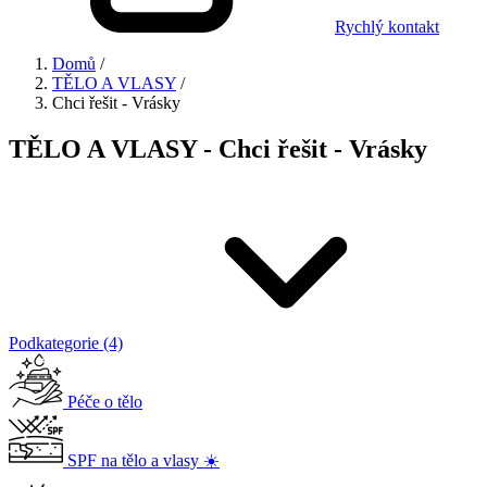
Rychlý kontakt
Domů
/
TĚLO A VLASY
/
Chci řešit - Vrásky
TĚLO A VLASY - Chci řešit - Vrásky
Podkategorie (4)
Péče o tělo
SPF na tělo a vlasy ☀️