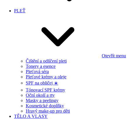
PLEŤ
Otevřít menu
Čištění a odlíčení pleti
Tonery a esence
Pleťová séra
Pleťové krémy a oleje
SPF na obličej ☀️
Tónovací SPF krémy
Oční okolí a rty
Masky a peelingy
Kosmetické doplňky
Hravý make-up pro děti
TĚLO A VLASY