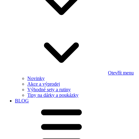
Otevřít menu
Novinky
Akce a výprodej
Výhodné sety a rutiny
Tipy na dárky a poukázky
BLOG