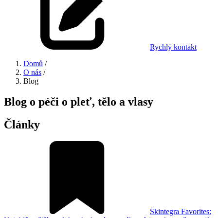
Rychlý kontakt
Domů
/
O nás
/
Blog
Blog o péči o pleť, tělo a vlasy
Články
Skintegra Favorites: