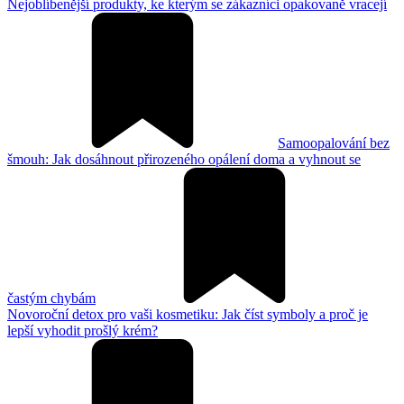
Nejoblíbenější produkty, ke kterým se zákazníci opakovaně vracejí
Samoopalování bez
šmouh: Jak dosáhnout přirozeného opálení doma a vyhnout se
častým chybám
Novoroční detox pro vaši kosmetiku: Jak číst symboly a proč je
lepší vyhodit prošlý krém?