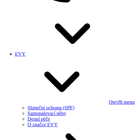
EVY
Otevřít menu
Sluneční ochrana (SPF)
Samopalovací pěny
Denní péče
O značce EVY