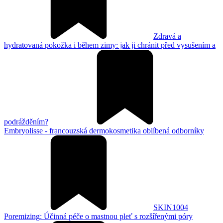
Zdravá a
hydratovaná pokožka i během zimy: jak ji chránit před vysušením a
podrážděním?
Embryolisse - francouzská dermokosmetika oblíbená odborníky
SKIN1004
Poremizing: Účinná péče o mastnou pleť s rozšířenými póry