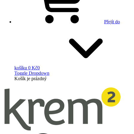
Přejít do
košíku
0 Kč
0
Toggle Dropdown
Košík
je prázdný