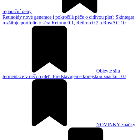
reparační pěny
Retinoidy nové generace i pokročilá péče o citlivou pleť: Skintegra
rozšiřuje portfolio o séra Retiron 0.1, Retiron 0.2 a Ros/AC 10
Objevte sílu
fermentace v péči o pleť: Představujeme korejskou značku 107
NOVINKY značky