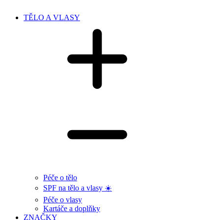
TĚLO A VLASY
Péče o tělo
SPF na tělo a vlasy ☀️
Péče o vlasy
Kartáče a doplňky
ZNAČKY