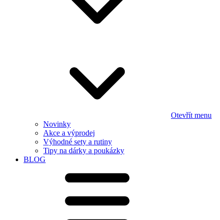
Otevřít menu
Novinky
Akce a výprodej
Výhodné sety a rutiny
Tipy na dárky a poukázky
BLOG