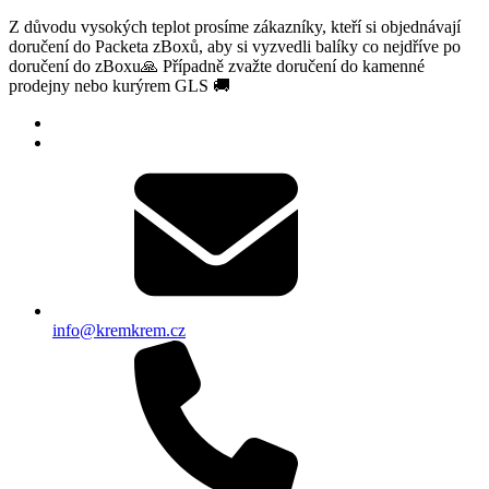
Z důvodu vysokých teplot prosíme zákazníky, kteří si objednávají
doručení do Packeta zBoxů, aby si vyzvedli balíky co nejdříve po
doručení do zBoxu🙏 Případně zvažte doručení do kamenné
prodejny nebo kurýrem GLS 🚚
info@kremkrem.cz