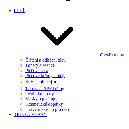
PLEŤ
Otevřít menu
Čištění a odlíčení pleti
Tonery a esence
Pleťová séra
Pleťové krémy a oleje
SPF na obličej ☀️
Tónovací SPF krémy
Oční okolí a rty
Masky a peelingy
Kosmetické doplňky
Hravý make-up pro děti
TĚLO A VLASY