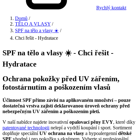
Rychlý kontakt
Domů
/
TĚLO A VLASY
/
SPF na tělo a vlasy ☀️
/
Chci řešit - Hydratace
SPF na tělo a vlasy ☀️ - Chci řešit -
Hydratace
Ochrana pokožky před UV zářením,
fotostárnutím a poškozením vlasů
Účinnost SPF přímo závisí na aplikovaném množství – pouze
dostatečná vrstva zajistí deklarovanou úroveň ochrany před
nebezpečným UV zářením a poškozením pleti.
V naší nabídce najdete inovativní
opalovací pěny EVY
, které díky
patentované technologii
nelepí a vydrží koupání i sport. Sortiment
doplňuje speciální
UV ochrana na vlasy
a hypoalergenní
dětské
SPF
vhodné i pro pokožku s ekzémem. Vyberte si profesionální