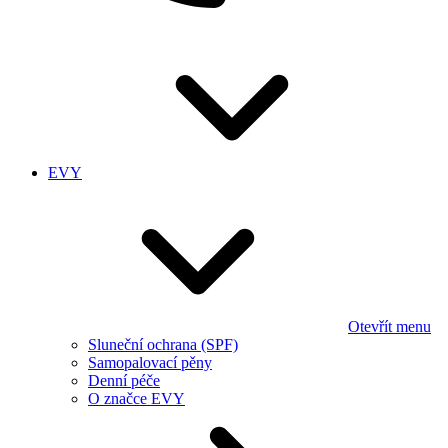
EVY
Otevřít menu
Sluneční ochrana (SPF)
Samopalovací pěny
Denní péče
O značce EVY