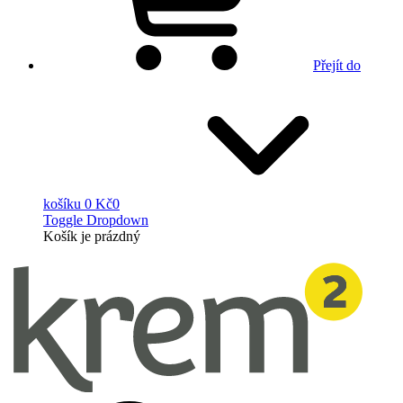
Přejít do
košíku
0 Kč
0
Toggle Dropdown
Košík
je prázdný