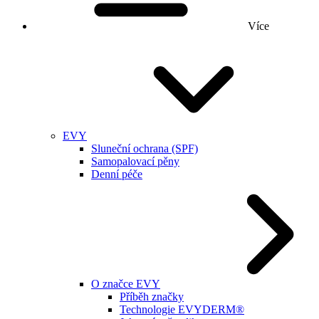
Více
EVY
Sluneční ochrana (SPF)
Samopalovací pěny
Denní péče
O značce EVY
Příběh značky
Technologie EVYDERM®