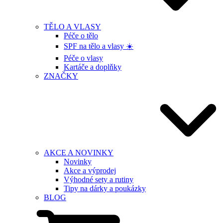
TĚLO A VLASY
Péče o tělo
SPF na tělo a vlasy ☀️
Péče o vlasy
Kartáče a doplňky
ZNAČKY
AKCE A NOVINKY
Novinky
Akce a výprodej
Výhodné sety a rutiny
Tipy na dárky a poukázky
BLOG