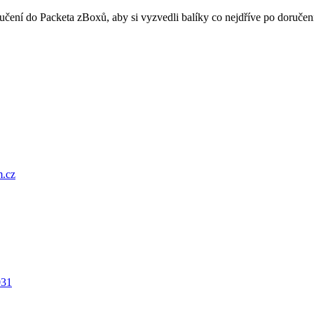
oručení do Packeta zBoxů, aby si vyzvedli balíky co nejdříve po doru
.cz
031