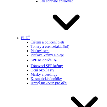
Jak správně aplikovat
PLEŤ
Čištění a odlíčení pleti
Tonery a esence
(aktuální)
Pleťová séra
Pleťové krémy a oleje
SPF na obličej ☀️
Tónovací SPF krémy
Oční okolí a rty
Masky a peelingy
Kosmetické doplňky
Hravý make-up pro děti