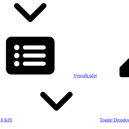
Vytvořit účet
0 Kč
0
Toggle Dropdo