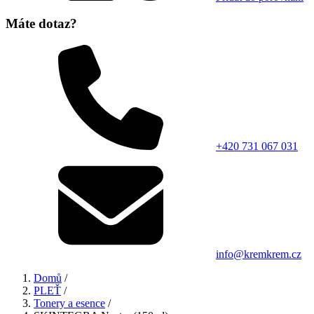
Máte dotaz?
+420 731 067 031
info@kremkrem.cz
Domů
/
PLEŤ
/
Tonery a esence
/