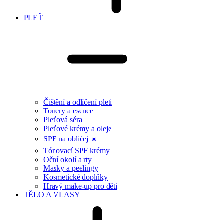
PLEŤ
Čištění a odlíčení pleti
Tonery a esence
Pleťová séra
Pleťové krémy a oleje
SPF na obličej ☀️
Tónovací SPF krémy
Oční okolí a rty
Masky a peelingy
Kosmetické doplňky
Hravý make-up pro děti
TĚLO A VLASY