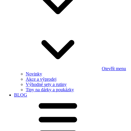
Otevřít menu
Novinky
Akce a výprodej
Výhodné sety a rutiny
Tipy na dárky a poukázky
BLOG