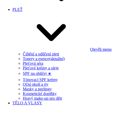
PLEŤ
Otevřít menu
Čištění a odlíčení pleti
Tonery a esence
(aktuální)
Pleťová séra
Pleťové krémy a oleje
SPF na obličej ☀️
Tónovací SPF krémy
Oční okolí a rty
Masky a peelingy
Kosmetické doplňky
Hravý make-up pro děti
TĚLO A VLASY