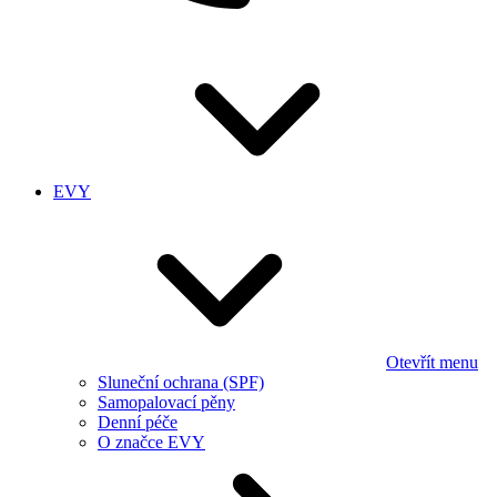
EVY
Otevřít menu
Sluneční ochrana (SPF)
Samopalovací pěny
Denní péče
O značce EVY