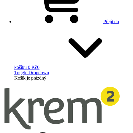
Přejít do
košíku
0 Kč
0
Toggle Dropdown
Košík
je prázdný