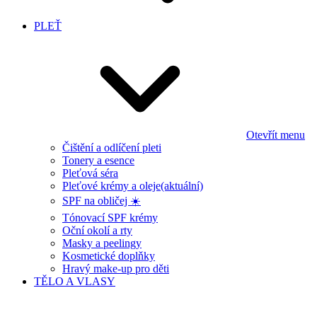
PLEŤ
Otevřít menu
Čištění a odlíčení pleti
Tonery a esence
Pleťová séra
Pleťové krémy a oleje
(aktuální)
SPF na obličej ☀️
Tónovací SPF krémy
Oční okolí a rty
Masky a peelingy
Kosmetické doplňky
Hravý make-up pro děti
TĚLO A VLASY