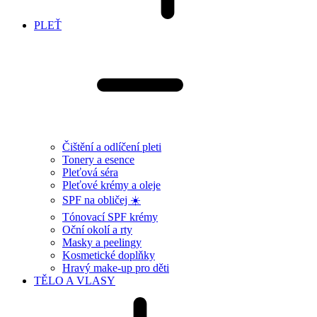
PLEŤ
Čištění a odlíčení pleti
Tonery a esence
Pleťová séra
Pleťové krémy a oleje
SPF na obličej ☀️
Tónovací SPF krémy
Oční okolí a rty
Masky a peelingy
Kosmetické doplňky
Hravý make-up pro děti
TĚLO A VLASY