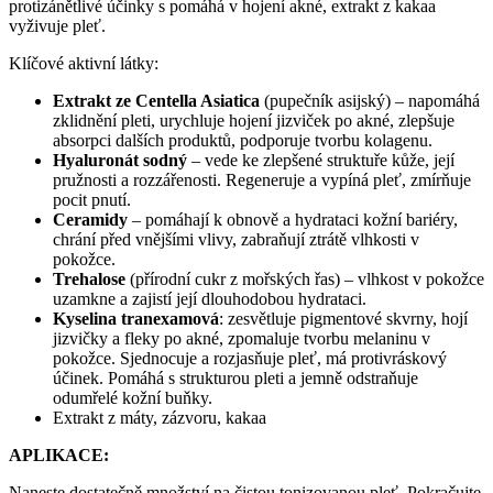
protizánětlivé účinky s pomáhá v hojení akné, extrakt z kakaa
vyživuje pleť.
Klíčové aktivní látky:
Extrakt ze Centella Asiatica
(pupečník asijský) – napomáhá
zklidnění pleti, urychluje hojení jizviček po akné, zlepšuje
absorpci dalších produktů, podporuje tvorbu kolagenu.
Hyaluronát sodný
– vede ke zlepšené struktuře kůže, její
pružnosti a rozzářenosti. Regeneruje a vypíná pleť, zmírňuje
pocit pnutí.
Ceramidy
– pomáhají k obnově a hydrataci kožní bariéry,
chrání před vnějšími vlivy, zabraňují ztrátě vlhkosti v
pokožce.
Trehalose
(přírodní cukr z mořských řas) – vlhkost v pokožce
uzamkne a zajistí její dlouhodobou hydrataci.
Kyselina tranexamová
: zesvětluje pigmentové skvrny, hojí
jizvičky a fleky po akné, zpomaluje tvorbu melaninu v
pokožce. Sjednocuje a rozjasňuje pleť, má protivráskový
účinek. Pomáhá s strukturou pleti a jemně odstraňuje
odumřelé kožní buňky.
Extrakt z máty, zázvoru, kakaa
APLIKACE:
Naneste dostatečně množství na čistou tonizovanou pleť. Pokračujte