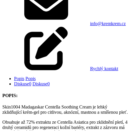
info@kremkrem.cz
Rychlý kontakt
Popis
Popis
Diskuse
0
Diskuse
0
POPIS:
Skin1004 Madagaskar Centella Soothing Cream je lehký
zklidňující krém-gel pro citlivou, aknózní, mastnou a smíšenou pleť.
Obsahuje až 72% extraktu ze Centella Asiatica pro zklidnění pletí, 4
druhý ceramidů pro regeneraci kožní bariéry, extrakt z zázvoru má