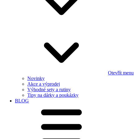
Otevřít menu
Novinky
Akce a výprodej
Výhodné sety a rutiny
Tipy na dárky a poukázky
BLOG