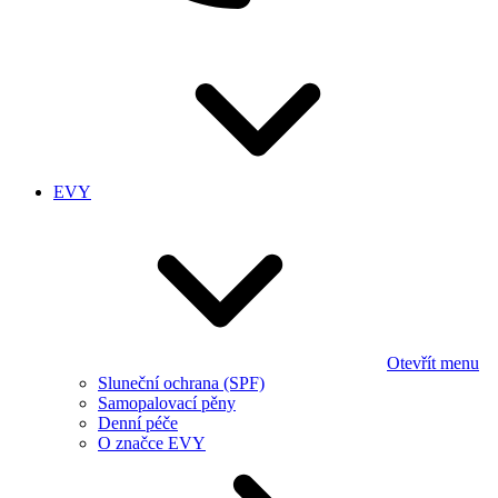
EVY
Otevřít menu
Sluneční ochrana (SPF)
Samopalovací pěny
Denní péče
O značce EVY