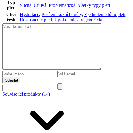
Typ
Suchá
,
Citlivá
,
Problematická
,
Všetky typy pleti
pleti
Chci
Hydratace
,
Posílení kožní bariéry
,
Zjednotenie tónu pleti
,
řešit
Rozjasnenie pleti
,
Upokojenie a regenerácia
Odeslat
Související produkty (14)