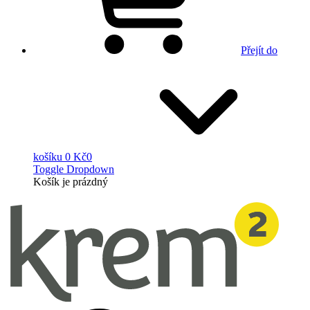
Přejít do
košíku
0 Kč
0
Toggle Dropdown
Košík
je prázdný