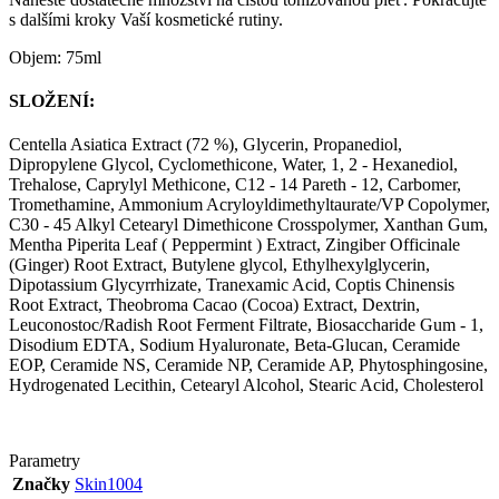
s dalšími kroky Vaší kosmetické rutiny.
Objem: 75ml
SLOŽENÍ
:
Centella Asiatica Extract (72 %), Glycerin, Propanediol,
Dipropylene Glycol, Cyclomethicone, Water, 1, 2 - Hexanediol,
Trehalose, Caprylyl Methicone, C12 - 14 Pareth - 12, Carbomer,
Tromethamine, Ammonium Acryloyldimethyltaurate/VP Copolymer,
C30 - 45 Alkyl Cetearyl Dimethicone Crosspolymer, Xanthan Gum,
Mentha Piperita Leaf ( Peppermint ) Extract, Zingiber Officinale
(Ginger) Root Extract, Butylene glycol, Ethylhexylglycerin,
Dipotassium Glycyrrhizate, Tranexamic Acid, Coptis Chinensis
Root Extract, Theobroma Cacao (Cocoa) Extract, Dextrin,
Leuconostoc/Radish Root Ferment Filtrate, Biosaccharide Gum - 1,
Disodium EDTA, Sodium Hyaluronate, Beta-Glucan, Ceramide
EOP, Ceramide NS, Ceramide NP, Ceramide AP, Phytosphingosine,
Hydrogenated Lecithin, Cetearyl Alcohol, Stearic Acid, Cholesterol
Parametry
Značky
Skin1004