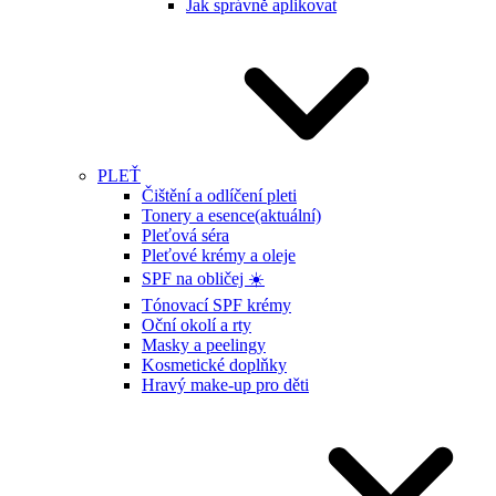
Jak správně aplikovat
PLEŤ
Čištění a odlíčení pleti
Tonery a esence
(aktuální)
Pleťová séra
Pleťové krémy a oleje
SPF na obličej ☀️
Tónovací SPF krémy
Oční okolí a rty
Masky a peelingy
Kosmetické doplňky
Hravý make-up pro děti