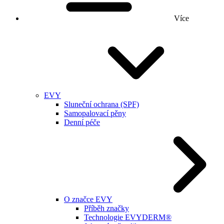
Více
EVY
Sluneční ochrana (SPF)
Samopalovací pěny
Denní péče
O značce EVY
Příběh značky
Technologie EVYDERM®