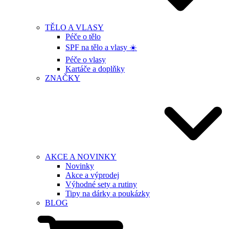
TĚLO A VLASY
Péče o tělo
SPF na tělo a vlasy ☀️
Péče o vlasy
Kartáče a doplňky
ZNAČKY
AKCE A NOVINKY
Novinky
Akce a výprodej
Výhodné sety a rutiny
Tipy na dárky a poukázky
BLOG