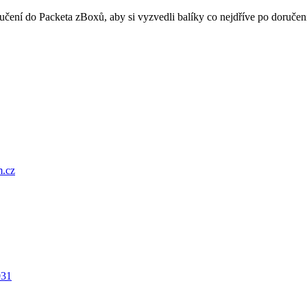
oručení do Packeta zBoxů, aby si vyzvedli balíky co nejdříve po doru
.cz
031