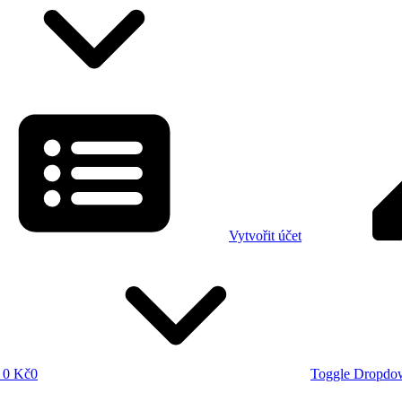
Vytvořit účet
0 Kč
0
Toggle Dropdo