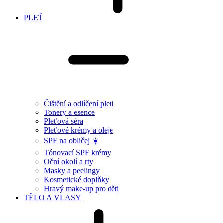
PLEŤ
Čištění a odlíčení pleti
Tonery a esence
Pleťová séra
Pleťové krémy a oleje
SPF na obličej ☀️
Tónovací SPF krémy
Oční okolí a rty
Masky a peelingy
Kosmetické doplňky
Hravý make-up pro děti
TĚLO A VLASY