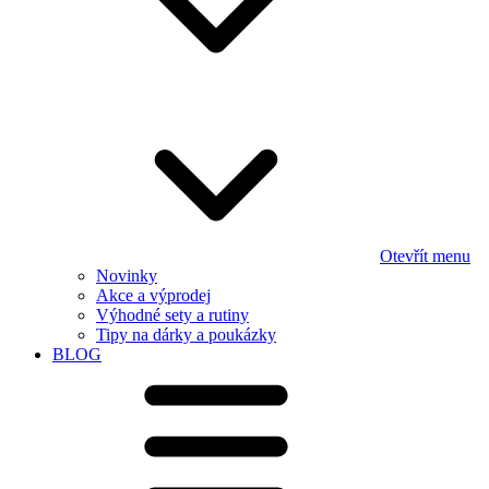
Otevřít menu
Novinky
Akce a výprodej
Výhodné sety a rutiny
Tipy na dárky a poukázky
BLOG