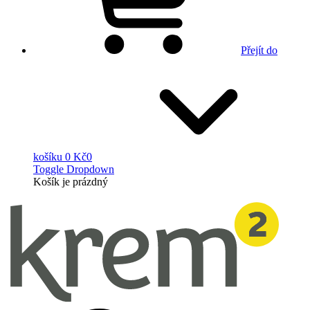
Přejít do
košíku
0 Kč
0
Toggle Dropdown
Košík
je prázdný