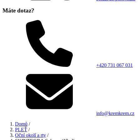
Máte dotaz?
+420 731 067 031
info@kremkrem.cz
Domů
/
PLEŤ
/
Oční okolí a rty
/