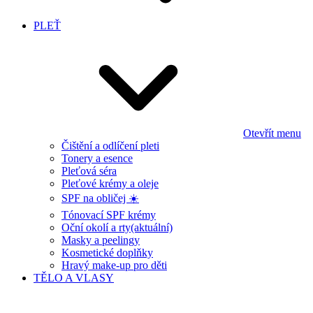
PLEŤ
Otevřít menu
Čištění a odlíčení pleti
Tonery a esence
Pleťová séra
Pleťové krémy a oleje
SPF na obličej ☀️
Tónovací SPF krémy
Oční okolí a rty
(aktuální)
Masky a peelingy
Kosmetické doplňky
Hravý make-up pro děti
TĚLO A VLASY