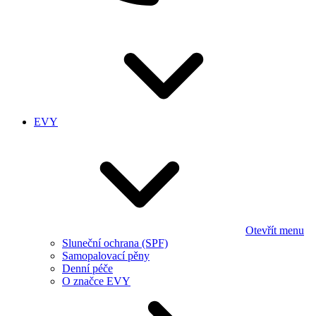
EVY
Otevřít menu
Sluneční ochrana (SPF)
Samopalovací pěny
Denní péče
O značce EVY