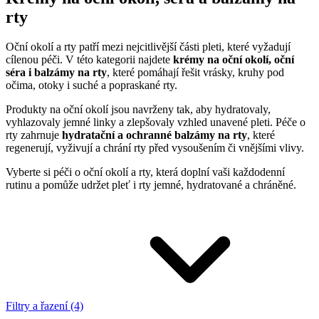
rty
Oční okolí a rty patří mezi nejcitlivější části pleti, které vyžadují
cílenou péči. V této kategorii najdete
krémy na oční okolí, oční
séra i balzámy na rty
, které pomáhají řešit vrásky, kruhy pod
očima, otoky i suché a popraskané rty.
Produkty na oční okolí jsou navrženy tak, aby hydratovaly,
vyhlazovaly jemné linky a zlepšovaly vzhled unavené pleti. Péče o
rty zahrnuje
hydratační a ochranné balzámy na rty
, které
regenerují, vyživují a chrání rty před vysoušením či vnějšími vlivy.
Vyberte si péči o oční okolí a rty, která doplní vaši každodenní
rutinu a pomůže udržet pleť i rty jemné, hydratované a chráněné.
Filtry a řazení (4)