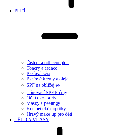
PLEŤ
Čištění a odlíčení pleti
Tonery a esence
Pleťová séra
Pleťové krémy a oleje
SPF na obličej ☀️
Tónovací SPF krémy
Oční okolí a rty
Masky a peelingy
Kosmetické doplňky
Hravý make-up pro děti
TĚLO A VLASY