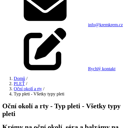
info@kremkrem.cz
Rychlý kontakt
Domů
/
PLEŤ
/
Oční okolí a rty
/
Typ pleti - Všetky typy pleti
Oční okolí a rty - Typ pleti - Všetky typy
pleti
Krémy na oční okolí, séra a balzámy na