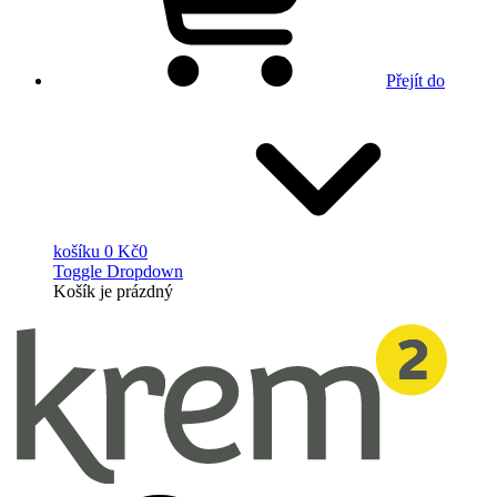
Přejít do
košíku
0 Kč
0
Toggle Dropdown
Košík
je prázdný