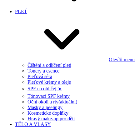
PLEŤ
Otevřít menu
Čištění a odlíčení pleti
Tonery a esence
Pleťová séra
Pleťové krémy a oleje
SPF na obličej ☀️
Tónovací SPF krémy
Oční okolí a rty
(aktuální)
Masky a peelingy
Kosmetické doplňky
Hravý make-up pro děti
TĚLO A VLASY