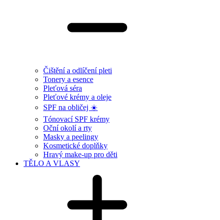
Čištění a odlíčení pleti
Tonery a esence
Pleťová séra
Pleťové krémy a oleje
SPF na obličej ☀️
Tónovací SPF krémy
Oční okolí a rty
Masky a peelingy
Kosmetické doplňky
Hravý make-up pro děti
TĚLO A VLASY