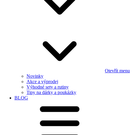
Otevřít menu
Novinky
Akce a výprodej
Výhodné sety a rutiny
Tipy na dárky a poukázky
BLOG