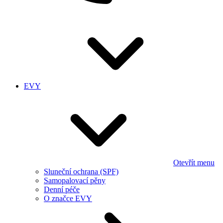
EVY
Otevřít menu
Sluneční ochrana (SPF)
Samopalovací pěny
Denní péče
O značce EVY