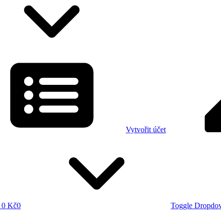
Vytvořit účet
0 Kč
0
Toggle Dropdo