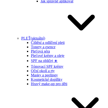
Jak správně aplikovat
PLEŤ
(aktuální)
Čištění a odlíčení pleti
Tonery a esence
Pleťová séra
Pleťové krémy a oleje
SPF na obličej ☀️
Tónovací SPF krémy
Oční okolí a rty
Masky a peelingy
Kosmetické doplňky
Hravý make-up pro děti