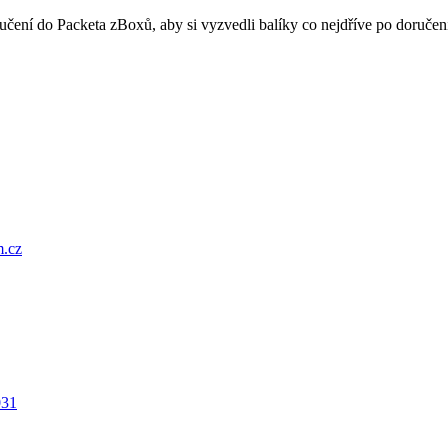
oručení do Packeta zBoxů, aby si vyzvedli balíky co nejdříve po doru
.cz
031