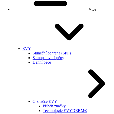
Více
EVY
Sluneční ochrana (SPF)
Samopalovací pěny
Denní péče
O značce EVY
Příběh značky
Technologie EVYDERM®