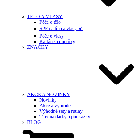
TĚLO A VLASY
Péče o tělo
SPF na tělo a vlasy ☀️
Péče o vlasy
Kartáče a doplňky
ZNAČKY
AKCE A NOVINKY
Novinky
Akce a výprodej
Výhodné sety a rutiny
Tipy na dárky a poukázky
BLOG