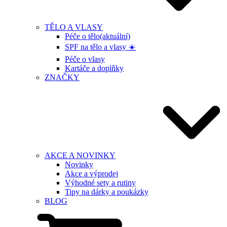
TĚLO A VLASY
Péče o tělo
(aktuální)
SPF na tělo a vlasy ☀️
Péče o vlasy
Kartáče a doplňky
ZNAČKY
AKCE A NOVINKY
Novinky
Akce a výprodej
Výhodné sety a rutiny
Tipy na dárky a poukázky
BLOG