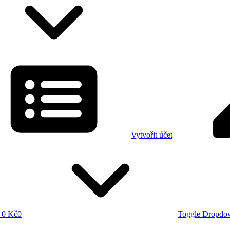
Vytvořit účet
0 Kč
0
Toggle Dropdo