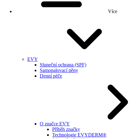
Více
EVY
Sluneční ochrana (SPF)
Samopalovací pěny
Denní péče
O značce EVY
Příběh značky
Technologie EVYDERM®