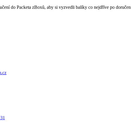
oručení do Packeta zBoxů, aby si vyzvedli balíky co nejdříve po doru
.cz
031