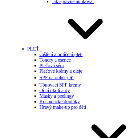
Jak správně aplikovat
PLEŤ
Čištění a odlíčení pleti
Tonery a esence
Pleťová séra
Pleťové krémy a oleje
SPF na obličej ☀️
Tónovací SPF krémy
Oční okolí a rty
Masky a peelingy
Kosmetické doplňky
Hravý make-up pro děti