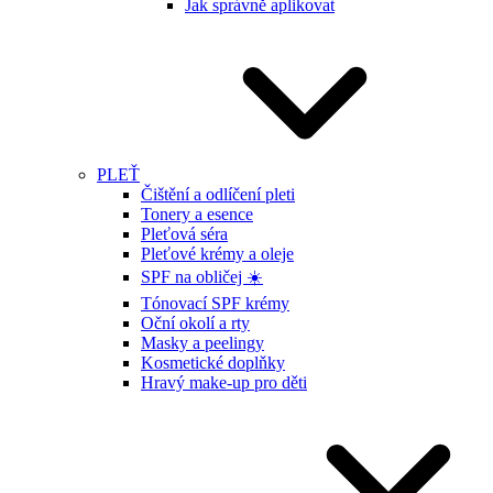
Jak správně aplikovat
PLEŤ
Čištění a odlíčení pleti
Tonery a esence
Pleťová séra
Pleťové krémy a oleje
SPF na obličej ☀️
Tónovací SPF krémy
Oční okolí a rty
Masky a peelingy
Kosmetické doplňky
Hravý make-up pro děti