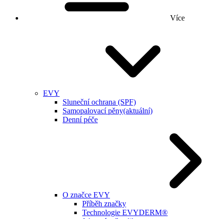
Více
EVY
Sluneční ochrana (SPF)
Samopalovací pěny
(aktuální)
Denní péče
O značce EVY
Příběh značky
Technologie EVYDERM®