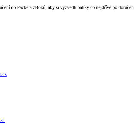
oručení do Packeta zBoxů, aby si vyzvedli balíky co nejdříve po doru
.cz
031