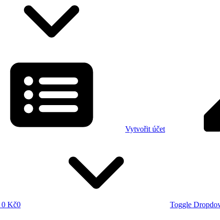
Vytvořit účet
0 Kč
0
Toggle Dropdo