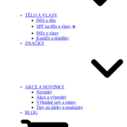
TĚLO A VLASY
Péče o tělo
SPF na tělo a vlasy ☀️
Péče o vlasy
Kartáče a doplňky
ZNAČKY
AKCE A NOVINKY
Novinky
Akce a výprodej
Výhodné sety a rutiny
Tipy na dárky a poukázky
BLOG