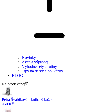
Novinky
Akce a výprodej
Výhodné sety a rutiny
Tipy na dárky a poukázky
BLOG
Nejprodávanější
Petra Švábiková - kniha S kožou na trh
450 Kč