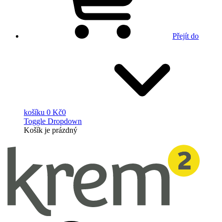
Přejít do
košíku
0 Kč
0
Toggle Dropdown
Košík
je prázdný