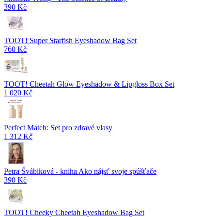
390 Kč
TOOT! Super Starfish Eyeshadow Bag Set
760 Kč
TOOT! Cheetah Glow Eyeshadow & Lipgloss Box Set
1 020 Kč
Perfect Match: Set pro zdravé vlasy
1 312 Kč
Petra Švábiková - kniha Ako nájsť svoje spúšťače
390 Kč
TOOT! Cheeky Cheetah Eyeshadow Bag Set