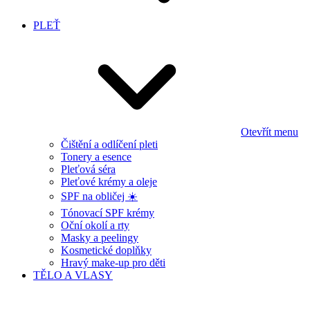
PLEŤ
Otevřít menu
Čištění a odlíčení pleti
Tonery a esence
Pleťová séra
Pleťové krémy a oleje
SPF na obličej ☀️
Tónovací SPF krémy
Oční okolí a rty
Masky a peelingy
Kosmetické doplňky
Hravý make-up pro děti
TĚLO A VLASY