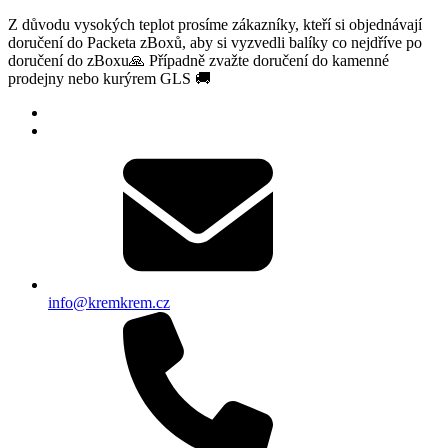
Z důvodu vysokých teplot prosíme zákazníky, kteří si objednávají
doručení do Packeta zBoxů, aby si vyzvedli balíky co nejdříve po
doručení do zBoxu🙏 Případně zvažte doručení do kamenné
prodejny nebo kurýrem GLS 🚚
info@kremkrem.cz