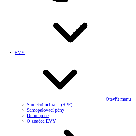
EVY
Otevřít menu
Sluneční ochrana (SPF)
Samopalovací pěny
Denní péče
O značce EVY