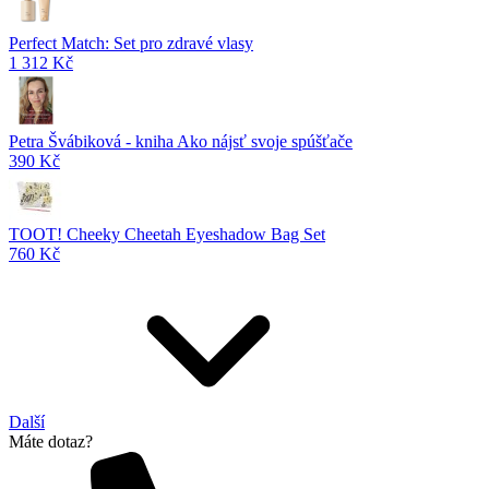
Perfect Match: Set pro zdravé vlasy
1 312 Kč
Petra Švábiková - kniha Ako nájsť svoje spúšťače
390 Kč
TOOT! Cheeky Cheetah Eyeshadow Bag Set
760 Kč
Další
Máte dotaz?