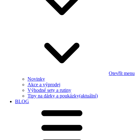
Otevřít menu
Novinky
Akce a výprodej
Výhodné sety a rutiny
Tipy na dárky a poukázky
(aktuální)
BLOG