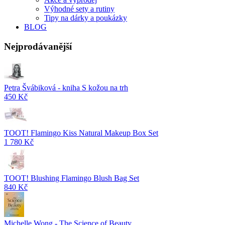
Výhodné sety a rutiny
Tipy na dárky a poukázky
BLOG
Nejprodávanější
Petra Švábiková - kniha S kožou na trh
450 Kč
TOOT! Flamingo Kiss Natural Makeup Box Set
1 780 Kč
TOOT! Blushing Flamingo Blush Bag Set
840 Kč
Michelle Wong - The Science of Beauty