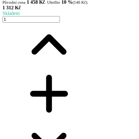
1 458 Kč
10 %
Původní cena
.
Ušetříte
(146 Kč)
.
1 312 Kč
Skladem