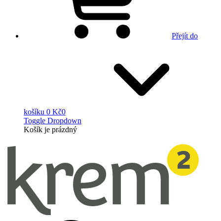
Přejít do
košíku
0 Kč
0
Toggle Dropdown
Košík
je prázdný