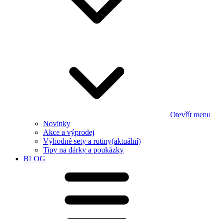
Otevřít menu
Novinky
Akce a výprodej
Výhodné sety a rutiny
(aktuální)
Tipy na dárky a poukázky
BLOG