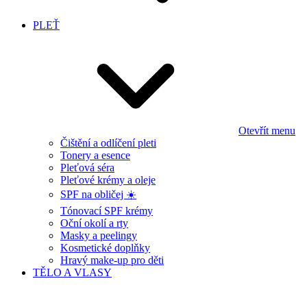
PLEŤ
Otevřít menu
Čištění a odlíčení pleti
Tonery a esence
Pleťová séra
Pleťové krémy a oleje
SPF na obličej ☀️
Tónovací SPF krémy
Oční okolí a rty
Masky a peelingy
Kosmetické doplňky
Hravý make-up pro děti
TĚLO A VLASY