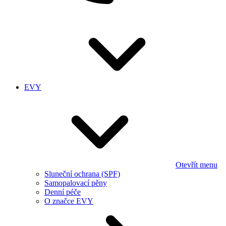
EVY
Otevřít menu
Sluneční ochrana (SPF)
Samopalovací pěny
Denní péče
O značce EVY