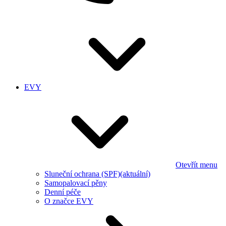
EVY
Otevřít menu
Sluneční ochrana (SPF)
(aktuální)
Samopalovací pěny
Denní péče
O značce EVY