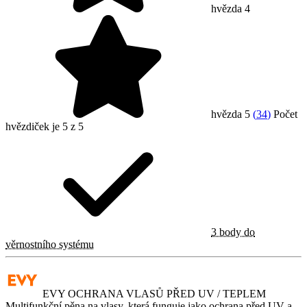
hvězda 4
hvězda 5
(
34
)
Počet
hvězdiček je 5 z 5
3 body do
věrnostního systému
EVY OCHRANA VLASŮ PŘED UV / TEPLEM
Multifunkční pěna na vlasy, která funguje jako ochrana před UV a