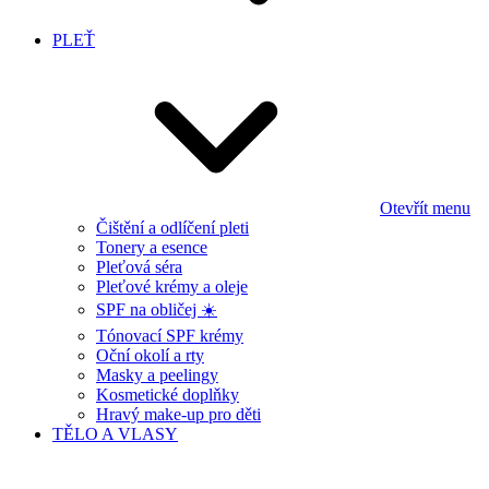
PLEŤ
Otevřít menu
Čištění a odlíčení pleti
Tonery a esence
Pleťová séra
Pleťové krémy a oleje
SPF na obličej ☀️
Tónovací SPF krémy
Oční okolí a rty
Masky a peelingy
Kosmetické doplňky
Hravý make-up pro děti
TĚLO A VLASY