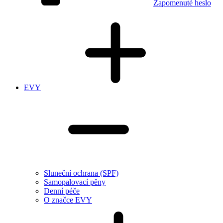
Zapomenuté heslo
EVY
Sluneční ochrana (SPF)
Samopalovací pěny
Denní péče
O značce EVY