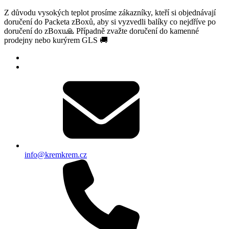
Z důvodu vysokých teplot prosíme zákazníky, kteří si objednávají
doručení do Packeta zBoxů, aby si vyzvedli balíky co nejdříve po
doručení do zBoxu🙏 Případně zvažte doručení do kamenné
prodejny nebo kurýrem GLS 🚚
info@kremkrem.cz