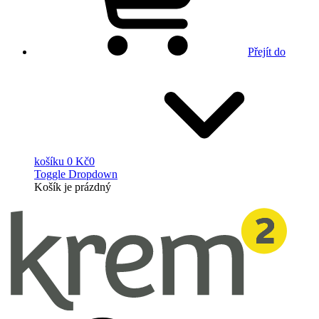
Přejít do
košíku
0 Kč
0
Toggle Dropdown
Košík
je prázdný