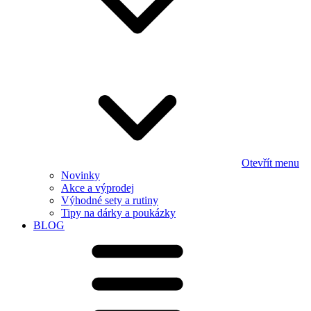
Otevřít menu
Novinky
Akce a výprodej
Výhodné sety a rutiny
Tipy na dárky a poukázky
BLOG