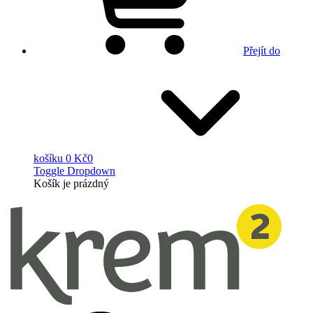
Přejít do
košíku
0 Kč
0
Toggle Dropdown
Košík
je prázdný