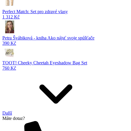
Perfect Match: Set pro zdravé vlasy
1 312 Kč
Petra Švábiková - kniha Ako nájsť svoje spúšťače
390 Kč
TOOT! Cheeky Cheetah Eyeshadow Bag Set
760 Kč
Další
Máte dotaz?