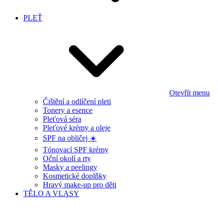
PLEŤ
Otevřít menu
Čištění a odlíčení pleti
Tonery a esence
Pleťová séra
Pleťové krémy a oleje
SPF na obličej ☀️
Tónovací SPF krémy
Oční okolí a rty
Masky a peelingy
Kosmetické doplňky
Hravý make-up pro děti
TĚLO A VLASY