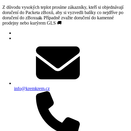
Z důvodu vysokých teplot prosíme zákazníky, kteří si objednávají
doručení do Packeta zBoxů, aby si vyzvedli balíky co nejdříve po
doručení do zBoxu🙏 Případně zvažte doručení do kamenné
prodejny nebo kurýrem GLS 🚚
info@kremkrem.cz