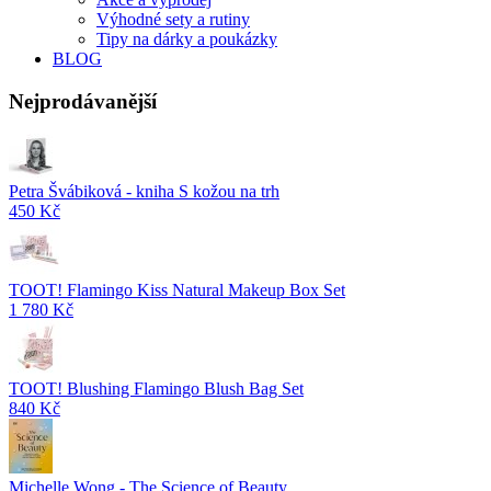
Výhodné sety a rutiny
Tipy na dárky a poukázky
BLOG
Nejprodávanější
Petra Švábiková - kniha S kožou na trh
450 Kč
TOOT! Flamingo Kiss Natural Makeup Box Set
1 780 Kč
TOOT! Blushing Flamingo Blush Bag Set
840 Kč
Michelle Wong - The Science of Beauty