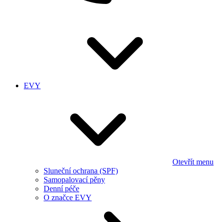
EVY
Otevřít menu
Sluneční ochrana (SPF)
Samopalovací pěny
Denní péče
O značce EVY