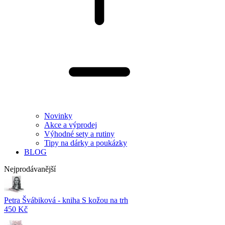
Novinky
Akce a výprodej
Výhodné sety a rutiny
Tipy na dárky a poukázky
BLOG
Nejprodávanější
Petra Švábiková - kniha S kožou na trh
450 Kč