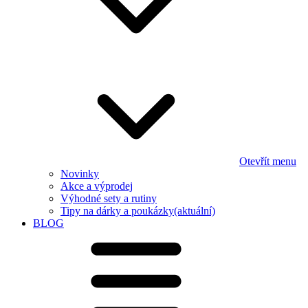
Otevřít menu
Novinky
Akce a výprodej
Výhodné sety a rutiny
Tipy na dárky a poukázky
(aktuální)
BLOG