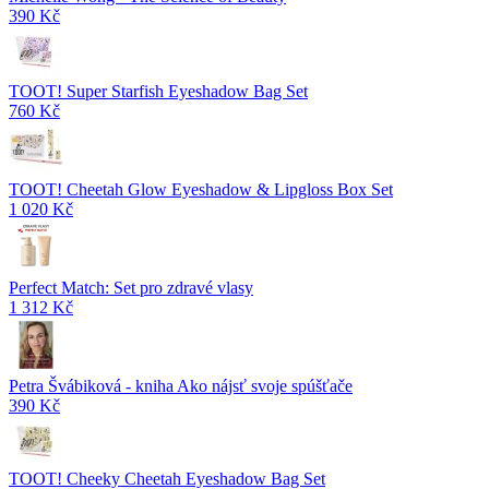
390 Kč
TOOT! Super Starfish Eyeshadow Bag Set
760 Kč
TOOT! Cheetah Glow Eyeshadow & Lipgloss Box Set
1 020 Kč
Perfect Match: Set pro zdravé vlasy
1 312 Kč
Petra Švábiková - kniha Ako nájsť svoje spúšťače
390 Kč
TOOT! Cheeky Cheetah Eyeshadow Bag Set