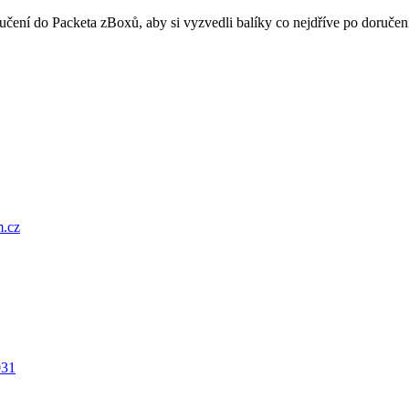
oručení do Packeta zBoxů, aby si vyzvedli balíky co nejdříve po doru
.cz
031