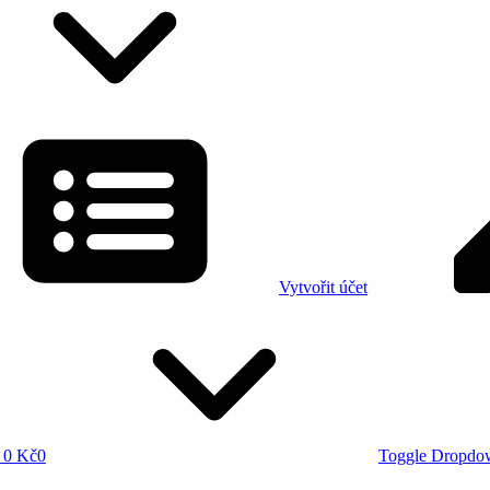
Vytvořit účet
0 Kč
0
Toggle Dropdo