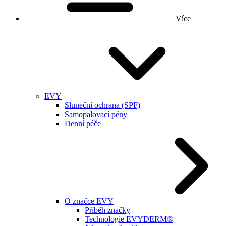
Více
EVY
Sluneční ochrana (SPF)
Samopalovací pěny
Denní péče
O značce EVY
Příběh značky
Technologie EVYDERM®