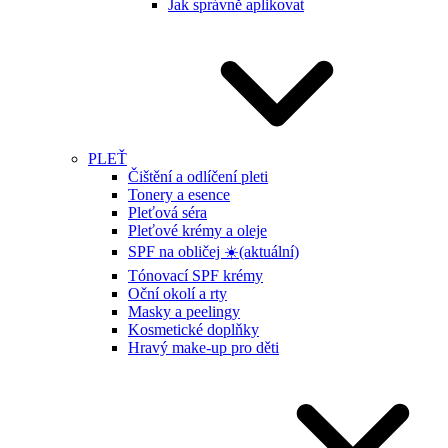
Jak správně aplikovat
PLEŤ
Čištění a odlíčení pleti
Tonery a esence
Pleťová séra
Pleťové krémy a oleje
SPF na obličej ☀️
(aktuální)
Tónovací SPF krémy
Oční okolí a rty
Masky a peelingy
Kosmetické doplňky
Hravý make-up pro děti