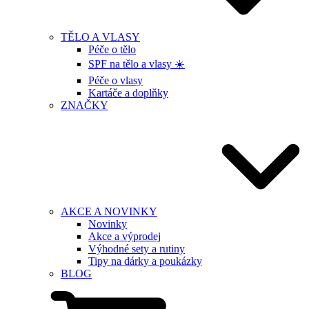
TĚLO A VLASY
Péče o tělo
SPF na tělo a vlasy ☀️
Péče o vlasy
Kartáče a doplňky
ZNAČKY
AKCE A NOVINKY
Novinky
Akce a výprodej
Výhodné sety a rutiny
Tipy na dárky a poukázky
BLOG