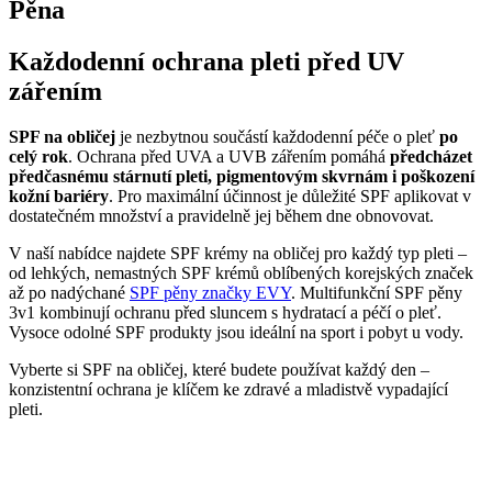
Pěna
Každodenní ochrana pleti před UV
zářením
SPF na obličej
je nezbytnou součástí každodenní péče o pleť
po
celý rok
. Ochrana před UVA a UVB zářením pomáhá
předcházet
předčasnému stárnutí pleti, pigmentovým skvrnám i poškození
kožní bariéry
. Pro maximální účinnost je důležité SPF aplikovat v
dostatečném množství a pravidelně jej během dne obnovovat.
V naší nabídce najdete SPF krémy na obličej pro každý typ pleti –
od lehkých, nemastných SPF krémů oblíbených korejských značek
až po nadýchané
SPF pěny značky EVY
. Multifunkční SPF pěny
3v1 kombinují ochranu před sluncem s hydratací a péčí o pleť.
Vysoce odolné SPF produkty jsou ideální na sport i pobyt u vody.
Vyberte si SPF na obličej, které budete používat každý den –
konzistentní ochrana je klíčem ke zdravé a mladistvě vypadající
pleti.