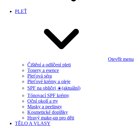
PLEŤ
Otevřít menu
Čištění a odlíčení pleti
Tonery a esence
Pleťová séra
Pleťové krémy a oleje
SPF na obličej ☀️
(aktuální)
Tónovací SPF krémy
Oční okolí a rty
Masky a peelingy
Kosmetické doplňky
Hravý make-up pro děti
TĚLO A VLASY