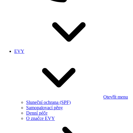
EVY
Otevřít menu
Sluneční ochrana (SPF)
Samopalovací pěny
Denní péče
O značce EVY