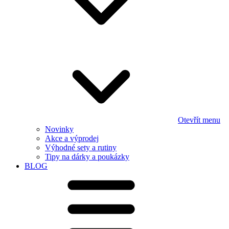
Otevřít menu
Novinky
Akce a výprodej
Výhodné sety a rutiny
Tipy na dárky a poukázky
BLOG