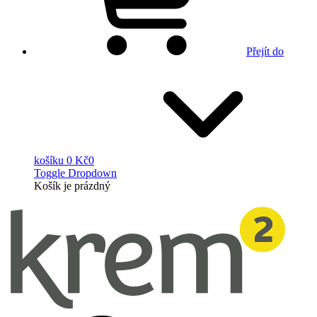
Přejít do
košíku
0 Kč
0
Toggle Dropdown
Košík
je prázdný