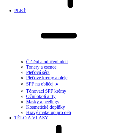
PLEŤ
Čištění a odlíčení pleti
Tonery a esence
Pleťová séra
Pleťové krémy a oleje
SPF na obličej ☀️
Tónovací SPF krémy
Oční okolí a rty
Masky a peelingy
Kosmetické doplňky
Hravý make-up pro děti
TĚLO A VLASY