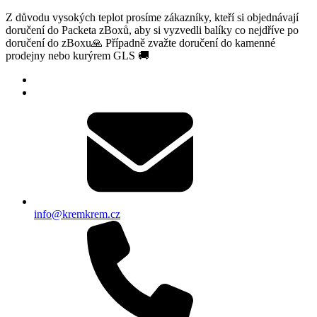
Z důvodu vysokých teplot prosíme zákazníky, kteří si objednávají
doručení do Packeta zBoxů, aby si vyzvedli balíky co nejdříve po
doručení do zBoxu🙏 Případně zvažte doručení do kamenné
prodejny nebo kurýrem GLS 🚚
info@kremkrem.cz