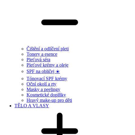
Čištění a odlíčení pleti
Tonery a esence
Pleťová séra
Pleťové krémy a oleje
SPF na obličej ☀️
Tónovací SPF krémy
Oční okolí a rty
Masky a peelingy
Kosmetické doplňky
Hravý make-up pro děti
TĚLO A VLASY