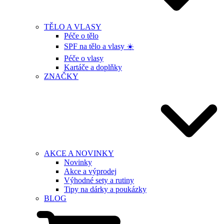
TĚLO A VLASY
Péče o tělo
SPF na tělo a vlasy ☀️
Péče o vlasy
Kartáče a doplňky
ZNAČKY
AKCE A NOVINKY
Novinky
Akce a výprodej
Výhodné sety a rutiny
Tipy na dárky a poukázky
BLOG