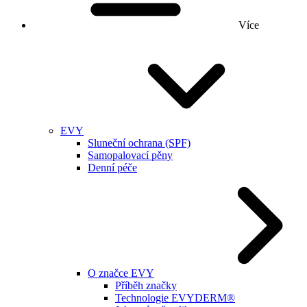
Více
EVY
Sluneční ochrana (SPF)
Samopalovací pěny
Denní péče
O značce EVY
Příběh značky
Technologie EVYDERM®