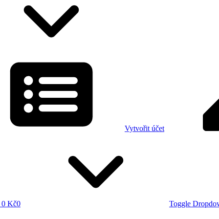
Vytvořit účet
0 Kč
0
Toggle Dropdo