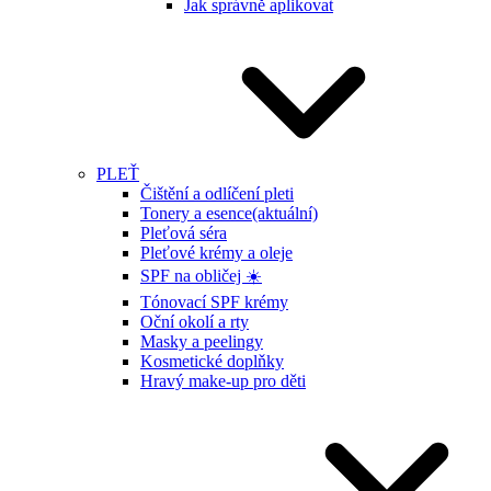
Jak správně aplikovat
PLEŤ
Čištění a odlíčení pleti
Tonery a esence
(aktuální)
Pleťová séra
Pleťové krémy a oleje
SPF na obličej ☀️
Tónovací SPF krémy
Oční okolí a rty
Masky a peelingy
Kosmetické doplňky
Hravý make-up pro děti