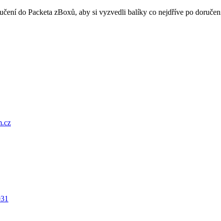
oručení do Packeta zBoxů, aby si vyzvedli balíky co nejdříve po doru
.cz
031