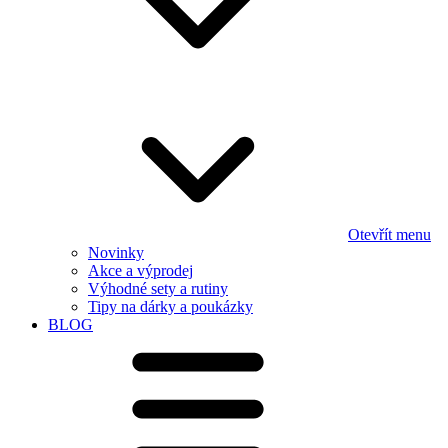
Otevřít menu
Novinky
Akce a výprodej
Výhodné sety a rutiny
Tipy na dárky a poukázky
BLOG