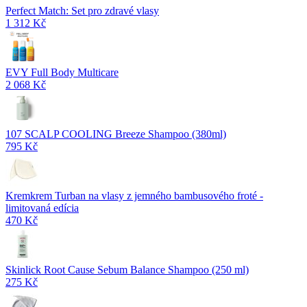
Perfect Match: Set pro zdravé vlasy
1 312 Kč
EVY Full Body Multicare
2 068 Kč
107 SCALP COOLING Breeze Shampoo (380ml)
795 Kč
Kremkrem Turban na vlasy z jemného bambusového froté -
limitovaná edícia
470 Kč
Skinlick Root Cause Sebum Balance Shampoo (250 ml)
275 Kč