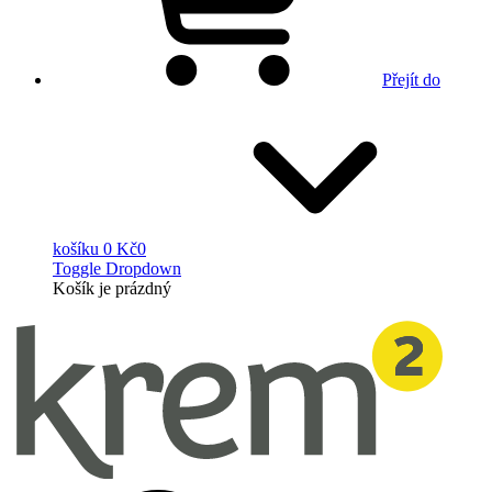
Přejít do
košíku
0 Kč
0
Toggle Dropdown
Košík
je prázdný