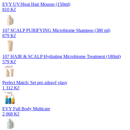
EVY UV/Heat Hair Mousse (150ml)
810 Kč
107 SCALP PURIFYING Microbiome Shampoo (380 ml)
879 Kč
107 HAIR & SCALP Hydrating Microbiome Treatment (180ml)
579 Kč
Perfect Match: Set pro zdravé vlasy
1 312 Kč
EVY Full Body Multicare
2 068 Kč