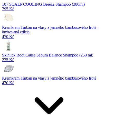
107 SCALP COOLING Breeze Shampoo (380ml)
795 Kč
Kremkrem Turban na vlasy z jemného bambusového froté -
limitovaná edícia
470 Kč
Skinlick Root Cause Sebum Balance Shampoo (250 ml)
275 Kč
Kremkrem Turban na vlasy z jemného bambusového froté
470 Kč