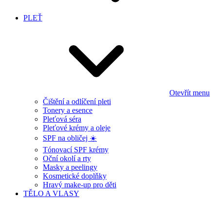
PLEŤ
Otevřít menu
Čištění a odlíčení pleti
Tonery a esence
Pleťová séra
Pleťové krémy a oleje
SPF na obličej ☀️
Tónovací SPF krémy
Oční okolí a rty
Masky a peelingy
Kosmetické doplňky
Hravý make-up pro děti
TĚLO A VLASY