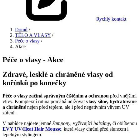
Rychlý kontakt
Domů
/
TĚLO A VLASY
/
Péče o vlasy
/
Akce
Péče o vlasy - Akce
Zdravé, lesklé a chráněné vlasy od
kořínků po konečky
Péče o vlasy začíná správným čištěním a ochranou
před vnějšími
vlivy. Komplexní rutina pomáhá udržovat
vlasy silné, hydratované
a chráněné
nejen před teplem, ale i před negativním vlivem UV
záření.
V nabídce najdete jemné
šampony
, vyživující
balzámy
, či oblíbenou
EVY UV/Heat Hair Mousse
, která vlasy chrání před sluncem i
tepelným stylingem.