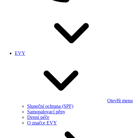
EVY
Otevřít menu
Sluneční ochrana (SPF)
Samopalovací pěny
Denní péče
O značce EVY