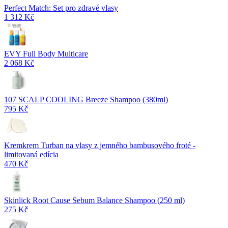
Perfect Match: Set pro zdravé vlasy
1 312 Kč
EVY Full Body Multicare
2 068 Kč
107 SCALP COOLING Breeze Shampoo (380ml)
795 Kč
Kremkrem Turban na vlasy z jemného bambusového froté -
limitovaná edícia
470 Kč
Skinlick Root Cause Sebum Balance Shampoo (250 ml)
275 Kč