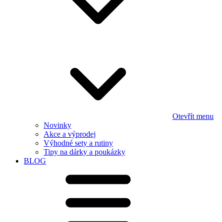
Otevřít menu
Novinky
Akce a výprodej
Výhodné sety a rutiny
Tipy na dárky a poukázky
BLOG