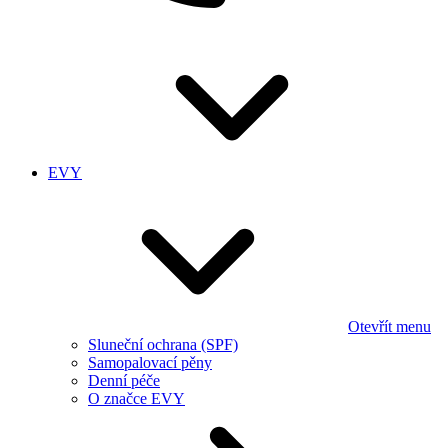
EVY
Otevřít menu
Sluneční ochrana (SPF)
Samopalovací pěny
Denní péče
O značce EVY