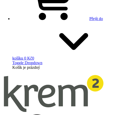
Přejít do
košíku
0 Kč
0
Toggle Dropdown
Košík
je prázdný