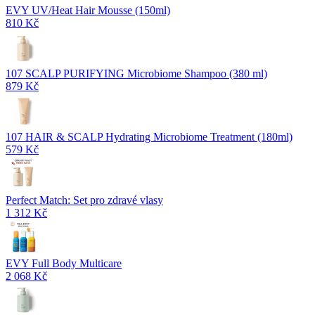
EVY UV/Heat Hair Mousse (150ml)
810 Kč
107 SCALP PURIFYING Microbiome Shampoo (380 ml)
879 Kč
107 HAIR & SCALP Hydrating Microbiome Treatment (180ml)
579 Kč
Perfect Match: Set pro zdravé vlasy
1 312 Kč
EVY Full Body Multicare
2 068 Kč