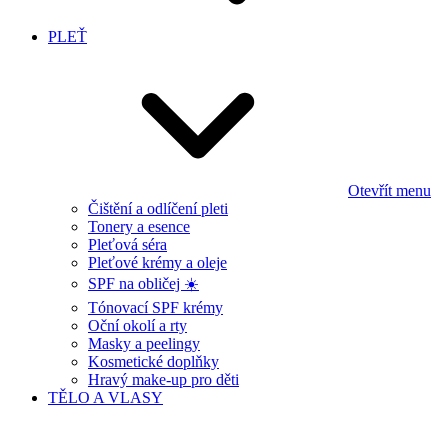
PLEŤ
Otevřít menu
Čištění a odlíčení pleti
Tonery a esence
Pleťová séra
Pleťové krémy a oleje
SPF na obličej ☀️
Tónovací SPF krémy
Oční okolí a rty
Masky a peelingy
Kosmetické doplňky
Hravý make-up pro děti
TĚLO A VLASY