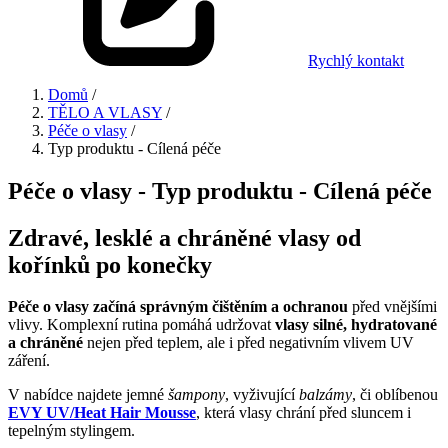
Rychlý kontakt
Domů
/
TĚLO A VLASY
/
Péče o vlasy
/
Typ produktu - Cílená péče
Péče o vlasy - Typ produktu - Cílená péče
Zdravé, lesklé a chráněné vlasy od
kořínků po konečky
Péče o vlasy začíná správným čištěním a ochranou
před vnějšími
vlivy. Komplexní rutina pomáhá udržovat
vlasy silné, hydratované
a chráněné
nejen před teplem, ale i před negativním vlivem UV
záření.
V nabídce najdete jemné
šampony
, vyživující
balzámy
, či oblíbenou
EVY UV/Heat Hair Mousse
, která vlasy chrání před sluncem i
tepelným stylingem.