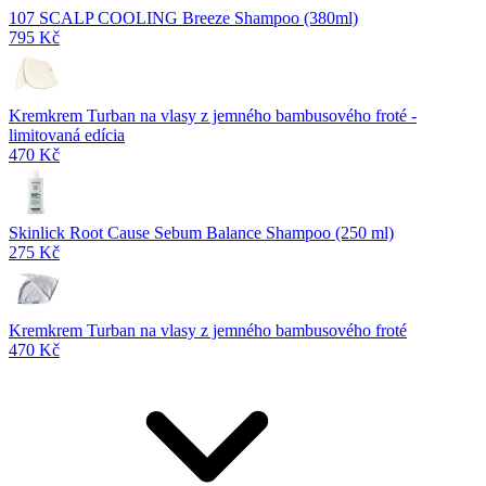
107 SCALP COOLING Breeze Shampoo (380ml)
795 Kč
Kremkrem Turban na vlasy z jemného bambusového froté -
limitovaná edícia
470 Kč
Skinlick Root Cause Sebum Balance Shampoo (250 ml)
275 Kč
Kremkrem Turban na vlasy z jemného bambusového froté
470 Kč