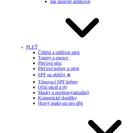
Jak správně aplikovat
PLEŤ
Čištění a odlíčení pleti
Tonery a esence
Pleťová séra
Pleťové krémy a oleje
SPF na obličej ☀️
Tónovací SPF krémy
Oční okolí a rty
Masky a peelingy
(aktuální)
Kosmetické doplňky
Hravý make-up pro děti