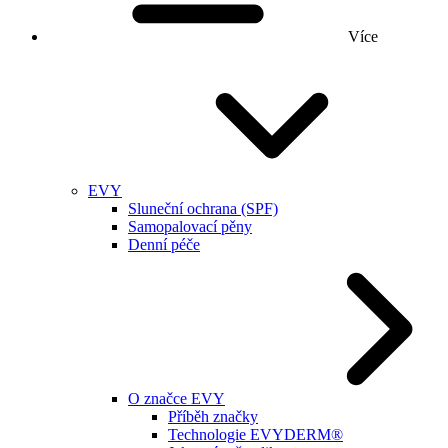
Více
EVY
Sluneční ochrana (SPF)
Samopalovací pěny
Denní péče
O značce EVY
Příběh značky
Technologie EVYDERM®