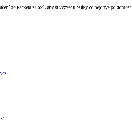
oručení do Packeta zBoxů, aby si vyzvedli balíky co nejdříve po doru
.cz
031