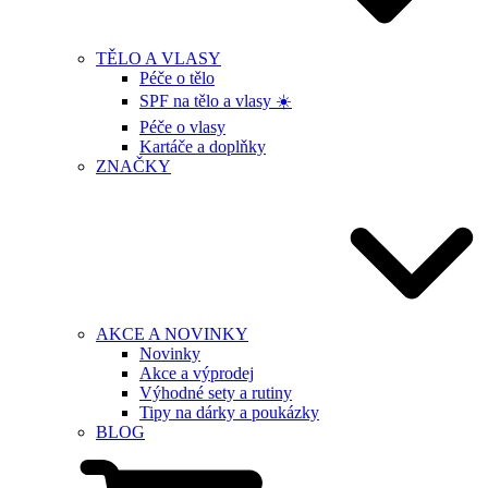
TĚLO A VLASY
Péče o tělo
SPF na tělo a vlasy ☀️
Péče o vlasy
Kartáče a doplňky
ZNAČKY
AKCE A NOVINKY
Novinky
Akce a výprodej
Výhodné sety a rutiny
Tipy na dárky a poukázky
BLOG