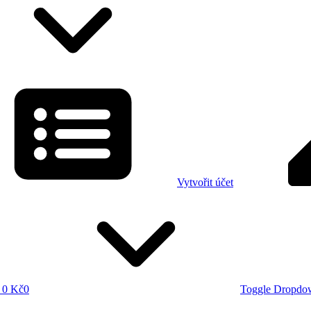
Vytvořit účet
0 Kč
0
Toggle Dropdo