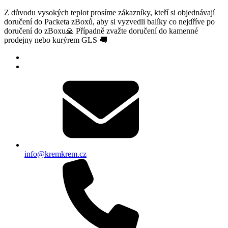
Z důvodu vysokých teplot prosíme zákazníky, kteří si objednávají
doručení do Packeta zBoxů, aby si vyzvedli balíky co nejdříve po
doručení do zBoxu🙏 Případně zvažte doručení do kamenné
prodejny nebo kurýrem GLS 🚚
info@kremkrem.cz