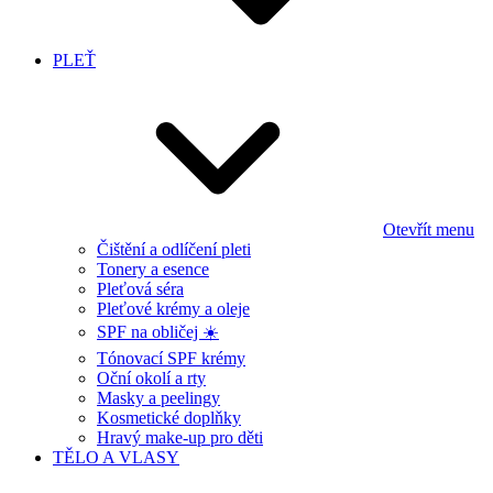
PLEŤ
Otevřít menu
Čištění a odlíčení pleti
Tonery a esence
Pleťová séra
Pleťové krémy a oleje
SPF na obličej ☀️
Tónovací SPF krémy
Oční okolí a rty
Masky a peelingy
Kosmetické doplňky
Hravý make-up pro děti
TĚLO A VLASY