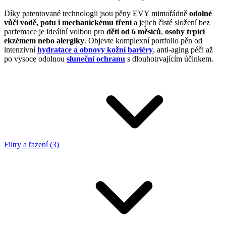
Díky patentované technologii jsou pěny EVY mimořádně
odolné
vůči vodě, potu i mechanickému tření
a jejich čisté složení bez
parfemace je ideální volbou pro
děti od 6 měsíců
,
osoby trpící
ekzémem nebo alergiky
. Objevte komplexní portfolio pěn od
intenzivní
hydratace a obnovy kožní bariéry
, anti-aging péči až
po vysoce odolnou
sluneční ochranu
s dlouhotrvajícím účinkem.
Filtry a řazení (3)