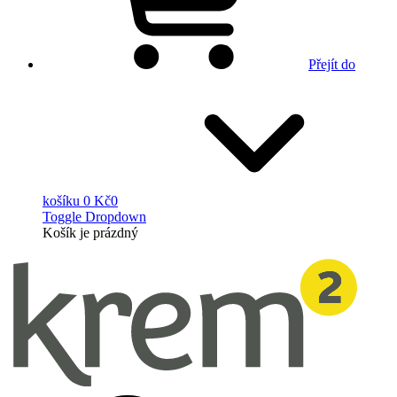
Přejít do
košíku
0 Kč
0
Toggle Dropdown
Košík
je prázdný