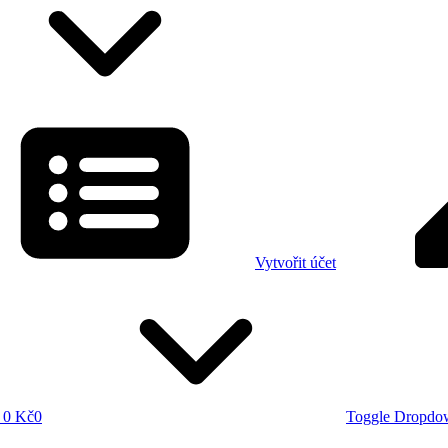
Vytvořit účet
0 Kč
0
Toggle Dropdo