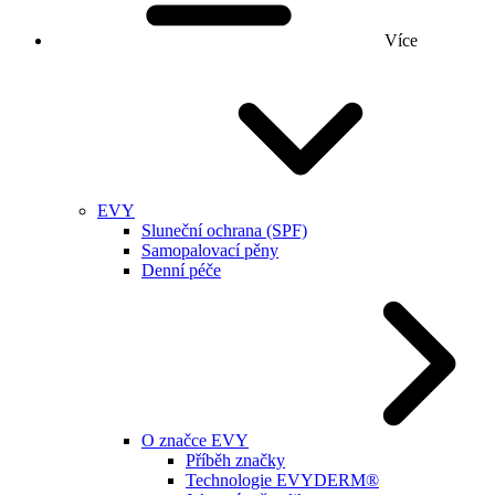
Více
EVY
Sluneční ochrana (SPF)
Samopalovací pěny
Denní péče
O značce EVY
Příběh značky
Technologie EVYDERM®