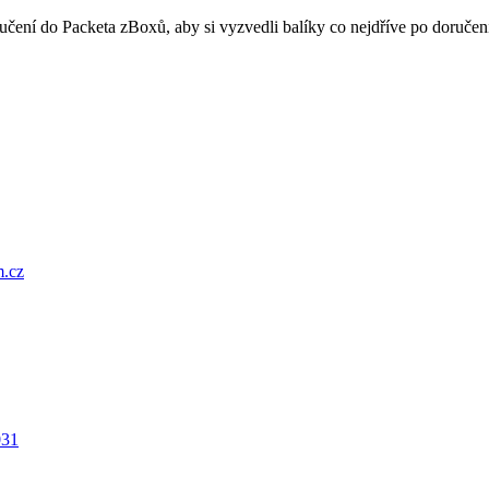
oručení do Packeta zBoxů, aby si vyzvedli balíky co nejdříve po doru
.cz
031