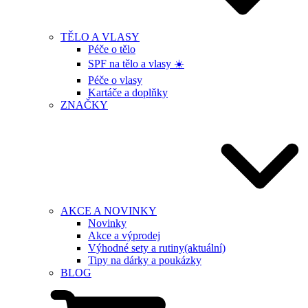
TĚLO A VLASY
Péče o tělo
SPF na tělo a vlasy ☀️
Péče o vlasy
Kartáče a doplňky
ZNAČKY
AKCE A NOVINKY
Novinky
Akce a výprodej
Výhodné sety a rutiny
(aktuální)
Tipy na dárky a poukázky
BLOG