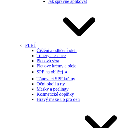
Jak správně aplikovat
PLEŤ
Čištění a odlíčení pleti
Tonery a esence
Pleťová séra
Pleťové krémy a oleje
SPF na obličej ☀️
Tónovací SPF krémy
Oční okolí a rty
Masky a peelingy
Kosmetické doplňky
Hravý make-up pro děti