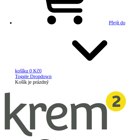
Přejít do
košíku
0 Kč
0
Toggle Dropdown
Košík
je prázdný