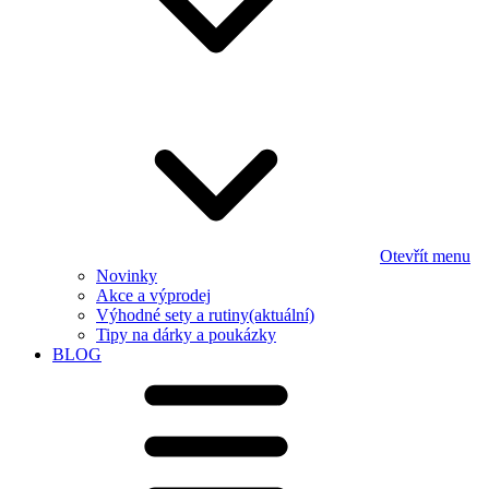
Otevřít menu
Novinky
Akce a výprodej
Výhodné sety a rutiny
(aktuální)
Tipy na dárky a poukázky
BLOG