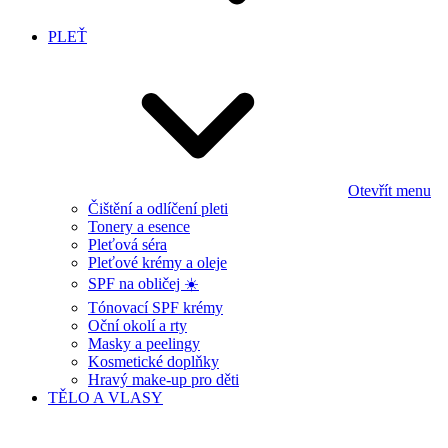
PLEŤ
Otevřít menu
Čištění a odlíčení pleti
Tonery a esence
Pleťová séra
Pleťové krémy a oleje
SPF na obličej ☀️
Tónovací SPF krémy
Oční okolí a rty
Masky a peelingy
Kosmetické doplňky
Hravý make-up pro děti
TĚLO A VLASY