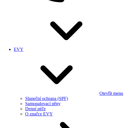
EVY
Otevřít menu
Sluneční ochrana (SPF)
Samopalovací pěny
Denní péče
O značce EVY