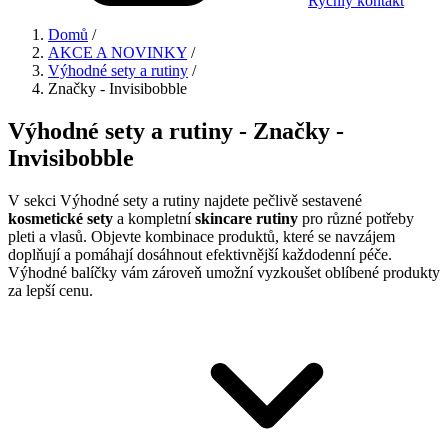
Rychlý kontakt
Domů
/
AKCE A NOVINKY
/
Výhodné sety a rutiny
/
Značky - Invisibobble
Výhodné sety a rutiny - Značky -
Invisibobble
V sekci Výhodné sety a rutiny najdete pečlivě sestavené
kosmetické sety
a kompletní
skincare rutiny
pro různé potřeby
pleti a vlasů. Objevte kombinace produktů, které se navzájem
doplňují a pomáhají dosáhnout efektivnější každodenní péče.
Výhodné balíčky vám zároveň umožní vyzkoušet oblíbené produkty
za lepší cenu.