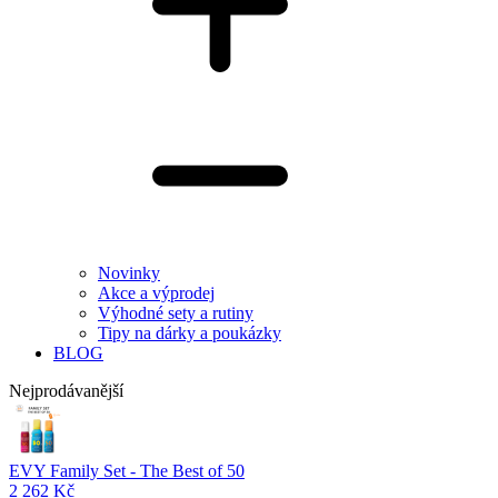
Novinky
Akce a výprodej
Výhodné sety a rutiny
Tipy na dárky a poukázky
BLOG
Nejprodávanější
EVY Family Set - The Best of 50
2 262 Kč