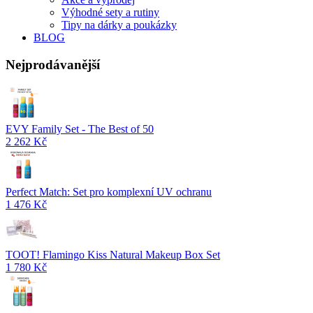
Výhodné sety a rutiny
Tipy na dárky a poukázky
BLOG
Nejprodávanější
EVY Family Set - The Best of 50
2 262 Kč
Perfect Match: Set pro komplexní UV ochranu
1 476 Kč
TOOT! Flamingo Kiss Natural Makeup Box Set
1 780 Kč