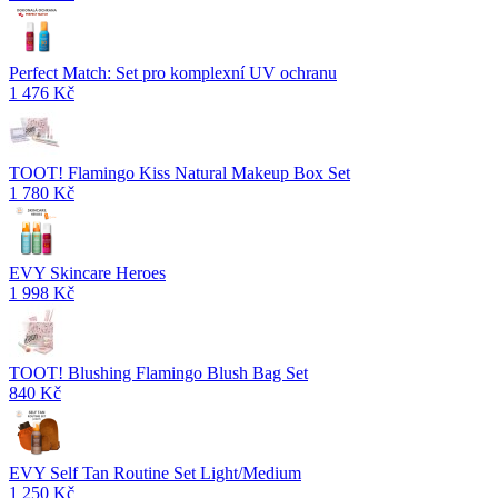
Perfect Match: Set pro komplexní UV ochranu
1 476 Kč
TOOT! Flamingo Kiss Natural Makeup Box Set
1 780 Kč
EVY Skincare Heroes
1 998 Kč
TOOT! Blushing Flamingo Blush Bag Set
840 Kč
EVY Self Tan Routine Set Light/Medium
1 250 Kč