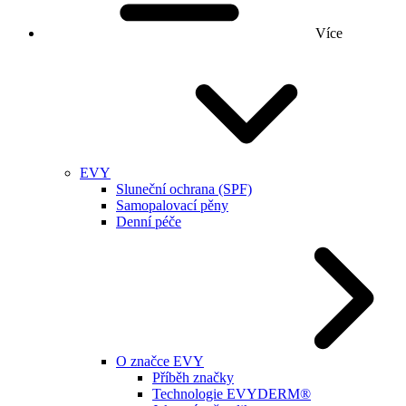
Více
EVY
Sluneční ochrana (SPF)
Samopalovací pěny
Denní péče
O značce EVY
Příběh značky
Technologie EVYDERM®