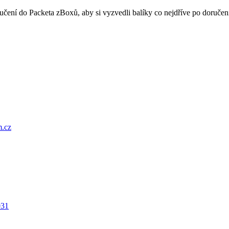
oručení do Packeta zBoxů, aby si vyzvedli balíky co nejdříve po doru
.cz
031