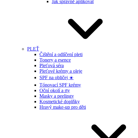
Jak správně aplikovat
PLEŤ
Čištění a odlíčení pleti
Tonery a esence
Pleťová séra
Pleťové krémy a oleje
SPF na obličej ☀️
Tónovací SPF krémy
Oční okolí a rty
Masky a peelingy
Kosmetické doplňky
Hravý make-up pro děti