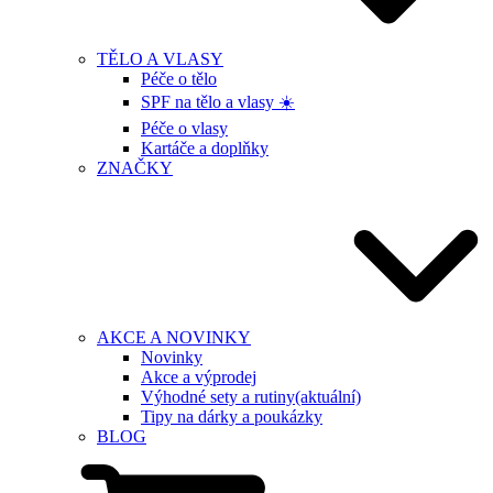
TĚLO A VLASY
Péče o tělo
SPF na tělo a vlasy ☀️
Péče o vlasy
Kartáče a doplňky
ZNAČKY
AKCE A NOVINKY
Novinky
Akce a výprodej
Výhodné sety a rutiny
(aktuální)
Tipy na dárky a poukázky
BLOG