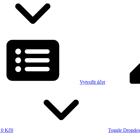
Vytvořit účet
0 Kč
0
Toggle Dropdo