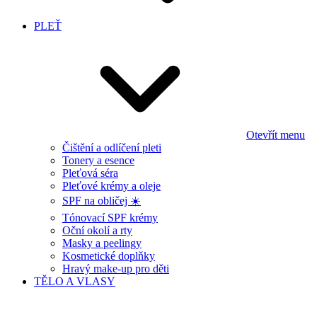
PLEŤ
Otevřít menu
Čištění a odlíčení pleti
Tonery a esence
Pleťová séra
Pleťové krémy a oleje
SPF na obličej ☀️
Tónovací SPF krémy
Oční okolí a rty
Masky a peelingy
Kosmetické doplňky
Hravý make-up pro děti
TĚLO A VLASY