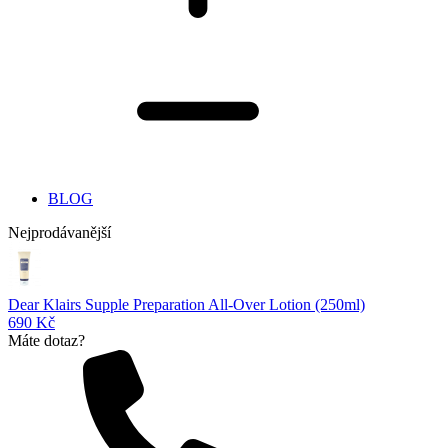
BLOG
Nejprodávanější
Dear Klairs Supple Preparation All-Over Lotion (250ml)
690 Kč
Máte dotaz?