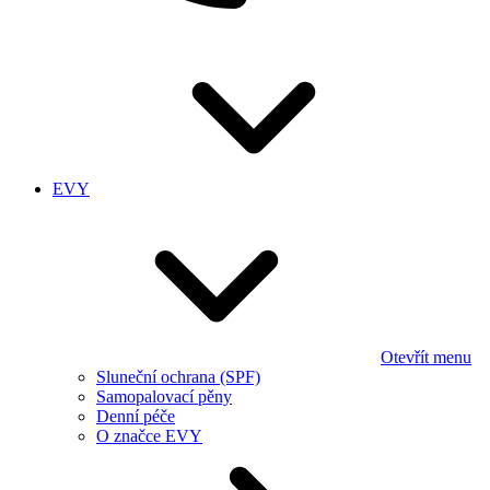
EVY
Otevřít menu
Sluneční ochrana (SPF)
Samopalovací pěny
Denní péče
O značce EVY