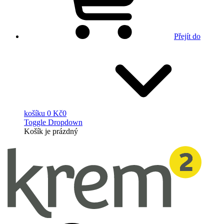
Přejít do
košíku
0 Kč
0
Toggle Dropdown
Košík
je prázdný