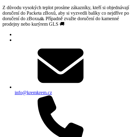
Z důvodu vysokých teplot prosíme zákazníky, kteří si objednávají
doručení do Packeta zBoxů, aby si vyzvedli balíky co nejdříve po
doručení do zBoxu🙏 Případně zvažte doručení do kamenné
prodejny nebo kurýrem GLS 🚚
info@kremkrem.cz