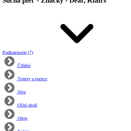
Suchá pleť - Značky - Dear, Klairs
Podkategorie (7)
Čištění
Tonery a esence
Séra
Oční okolí
Oleje