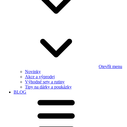
Otevřít menu
Novinky
Akce a výprodej
Výhodné sety a rutiny
Tipy na dárky a poukázky
BLOG