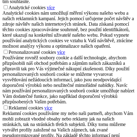
tím souhlasíte.
Analytické cookies
více
Analytické cookies nám umožňují měření výkonu našeho webu a
našich reklamních kampaní. Jejich pomocí určujeme počet návštěv a
zdroje návštěv našich internetových stránek. Data získaná pomocí
těchto cookies zpracováváme souhrnně, bez použití identifikátorů,
které ukazují na konkrétní uživatelé našeho webu. Pokud vypnete
používání analytických cookies ve vztahu k Vaší návštěvě, ztrácíme
možnost analýzy výkonu a optimalizace našich opatření.
Personalizované cookies
více
Používáme rovněž soubory cookie a další technologie, abychom
přizpůsobili náš obchod potřebám a zájmům našich zákazníků a
připravili tak pro Vás výjimečné nákupní zkušenosti. Díky použití
personalizovaných souborů cookie se můžeme vyvarovat
vysvětlování nežádoucích informací, jako jsou neodpovídající
doporučení výrobků nebo neužitečné mimořádné nabídky. Navíc
nám používání personalizovaných souborů cookie umožňuje nabízet
Vám dodatečné funkce, jako například doporučení výrobků
přizpůsobených Vašim potřebám.
Reklamní cookies
více
Reklamní cookies používáme my nebo naši partneři, abychom Vám
mohli zobrazit vhodné obsahy nebo reklamy jak na našich
stránkách, tak na stránkách třetích subjektů. Díky tomu můžeme
vytvářet profily založené na Vašich zájmech, tak zvané
pseudonymizované profily. Na základě těchto informací není