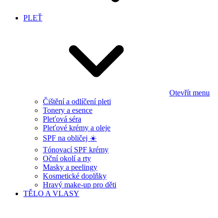
PLEŤ
Otevřít menu
Čištění a odlíčení pleti
Tonery a esence
Pleťová séra
Pleťové krémy a oleje
SPF na obličej ☀️
Tónovací SPF krémy
Oční okolí a rty
Masky a peelingy
Kosmetické doplňky
Hravý make-up pro děti
TĚLO A VLASY