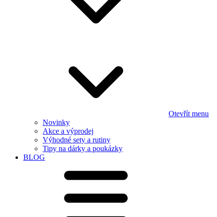
Otevřít menu
Novinky
Akce a výprodej
Výhodné sety a rutiny
Tipy na dárky a poukázky
BLOG