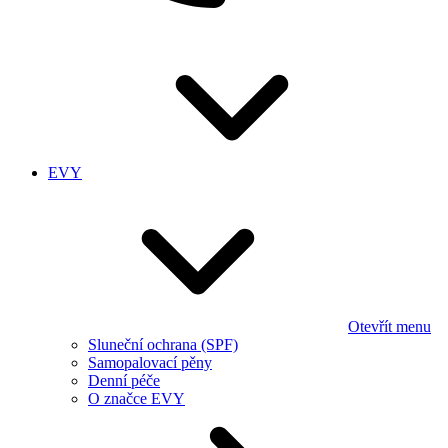
EVY
Otevřít menu
Sluneční ochrana (SPF)
Samopalovací pěny
Denní péče
O značce EVY