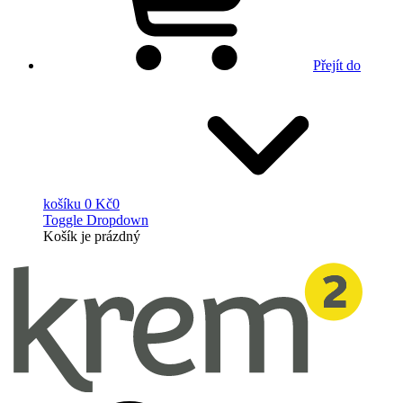
Přejít do
košíku
0 Kč
0
Toggle Dropdown
Košík
je prázdný