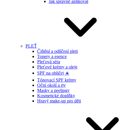
Jak správně aplikovat
PLEŤ
Čištění a odlíčení pleti
Tonery a esence
Pleťová séra
Pleťové krémy a oleje
SPF na obličej ☀️
Tónovací SPF krémy
Oční okolí a rty
Masky a peelingy
Kosmetické doplňky
Hravý make-up pro děti