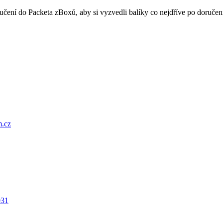
oručení do Packeta zBoxů, aby si vyzvedli balíky co nejdříve po doru
.cz
031