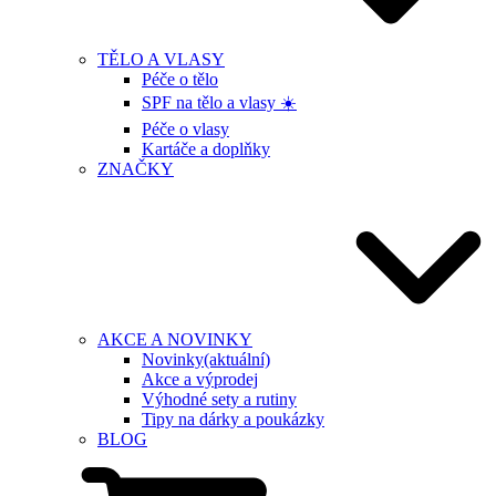
TĚLO A VLASY
Péče o tělo
SPF na tělo a vlasy ☀️
Péče o vlasy
Kartáče a doplňky
ZNAČKY
AKCE A NOVINKY
Novinky
(aktuální)
Akce a výprodej
Výhodné sety a rutiny
Tipy na dárky a poukázky
BLOG