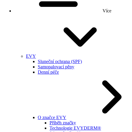
Více
EVY
Sluneční ochrana (SPF)
Samopalovací pěny
Denní péče
O značce EVY
Příběh značky
Technologie EVYDERM®