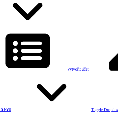
Vytvořit účet
0 Kč
0
Toggle Dropdo