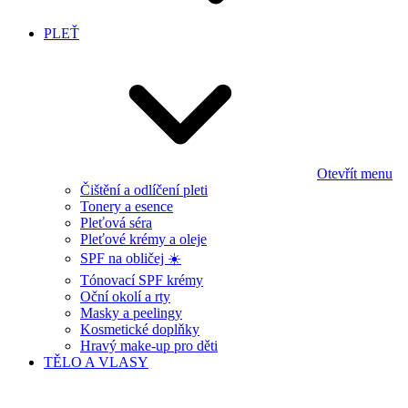
PLEŤ
Otevřít menu
Čištění a odlíčení pleti
Tonery a esence
Pleťová séra
Pleťové krémy a oleje
SPF na obličej ☀️
Tónovací SPF krémy
Oční okolí a rty
Masky a peelingy
Kosmetické doplňky
Hravý make-up pro děti
TĚLO A VLASY