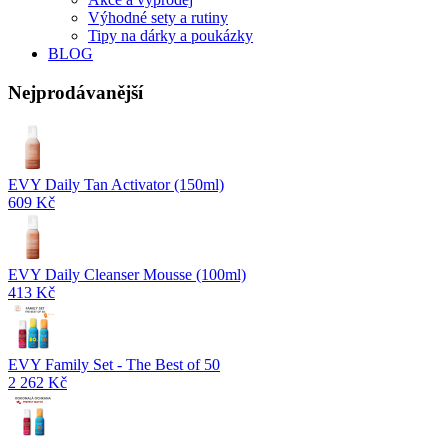
Výhodné sety a rutiny
Tipy na dárky a poukázky
BLOG
Nejprodávanější
EVY Daily Tan Activator (150ml)
609 Kč
EVY Daily Cleanser Mousse (100ml)
413 Kč
EVY Family Set - The Best of 50
2 262 Kč