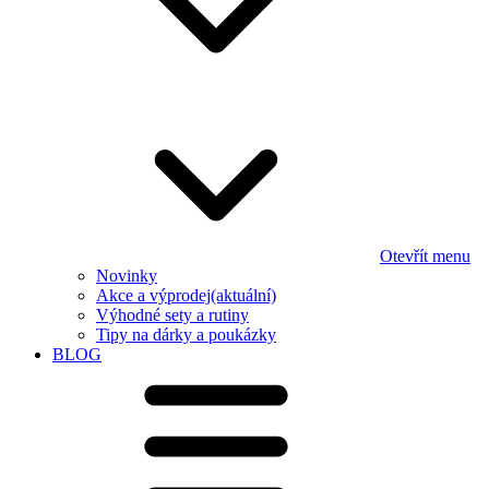
Otevřít menu
Novinky
Akce a výprodej
(aktuální)
Výhodné sety a rutiny
Tipy na dárky a poukázky
BLOG