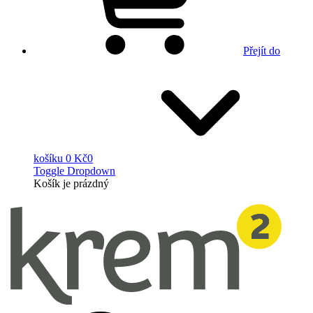
Přejít do
košíku
0 Kč
0
Toggle Dropdown
Košík
je prázdný