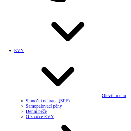
EVY
Otevřít menu
Sluneční ochrana (SPF)
Samopalovací pěny
Denní péče
O značce EVY