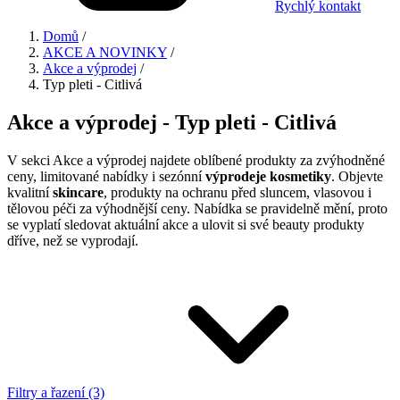
Rychlý kontakt
Domů
/
AKCE A NOVINKY
/
Akce a výprodej
/
Typ pleti - Citlivá
Akce a výprodej - Typ pleti - Citlivá
V sekci Akce a výprodej najdete oblíbené produkty za zvýhodněné
ceny, limitované nabídky i sezónní
výprodeje kosmetiky
. Objevte
kvalitní
skincare
, produkty na ochranu před sluncem, vlasovou i
tělovou péči za výhodnější ceny. Nabídka se pravidelně mění, proto
se vyplatí sledovat aktuální akce a ulovit si své beauty produkty
dříve, než se vyprodají.
Filtry a řazení (3)