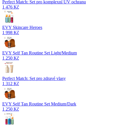
Perfect Match: Set pro komplexní UV ochranu
1 476 Kč
EVY Skincare Heroes
1 998 Kč
EVY Self Tan Routine Set Light/Medium
1 250 Kč
Perfect Match: Set pro zdravé vlasy
1 312 Kč
EVY Self Tan Routine Set Medium/Dark
1 250 Kč