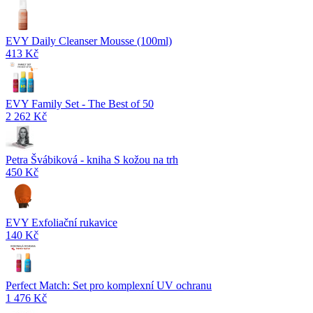
EVY Daily Cleanser Mousse (100ml)
413 Kč
EVY Family Set - The Best of 50
2 262 Kč
Petra Švábiková - kniha S kožou na trh
450 Kč
EVY Exfoliační rukavice
140 Kč
Perfect Match: Set pro komplexní UV ochranu
1 476 Kč