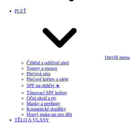
PLEŤ
Otevřít menu
Čištění a odlíčení pleti
Tonery a esence
Pleťová séra
Pleťové krémy a oleje
SPF na obličej ☀️
Tónovací SPF krémy
Oční okolí a rty
Masky a peelingy
Kosmetické doplňky
Hravý make-up pro děti
TĚLO A VLASY