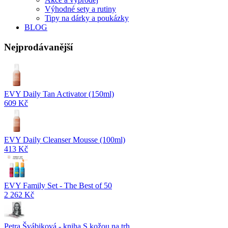
Výhodné sety a rutiny
Tipy na dárky a poukázky
BLOG
Nejprodávanější
EVY Daily Tan Activator (150ml)
609 Kč
EVY Daily Cleanser Mousse (100ml)
413 Kč
EVY Family Set - The Best of 50
2 262 Kč
Petra Švábiková - kniha S kožou na trh