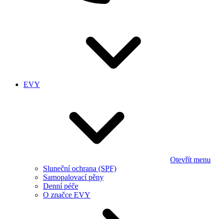
EVY
Otevřít menu
Sluneční ochrana (SPF)
Samopalovací pěny
Denní péče
O značce EVY