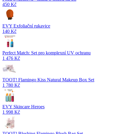
450 Kč
EVY Exfoliační rukavice
140 Kč
Perfect Match: Set pro komplexní UV ochranu
1 476 Kč
TOOT! Flamingo Kiss Natural Makeup Box Set
1 780 Kč
EVY Skincare Heroes
1 998 Kč
TOOT! Blushing Flamingo Blush Bag Set