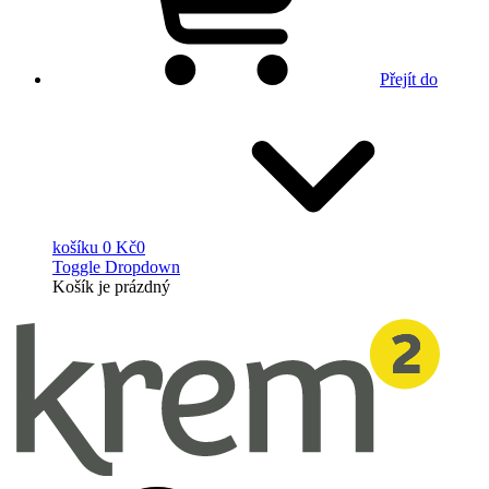
Přejít do
košíku
0 Kč
0
Toggle Dropdown
Košík
je prázdný