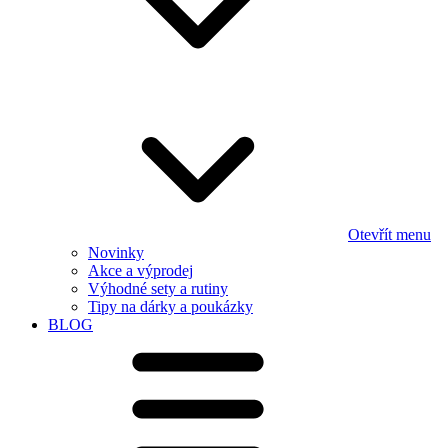
Otevřít menu
Novinky
Akce a výprodej
Výhodné sety a rutiny
Tipy na dárky a poukázky
BLOG