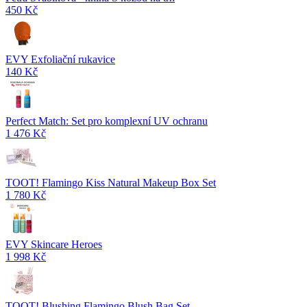
450 Kč
EVY Exfoliační rukavice
140 Kč
Perfect Match: Set pro komplexní UV ochranu
1 476 Kč
TOOT! Flamingo Kiss Natural Makeup Box Set
1 780 Kč
EVY Skincare Heroes
1 998 Kč
TOOT! Blushing Flamingo Blush Bag Set