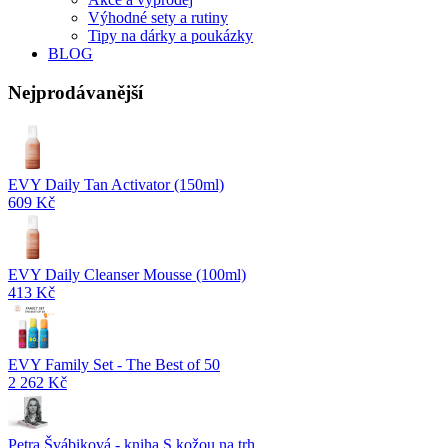
Výhodné sety a rutiny
Tipy na dárky a poukázky
BLOG
Nejprodávanější
EVY Daily Tan Activator (150ml)
609 Kč
EVY Daily Cleanser Mousse (100ml)
413 Kč
EVY Family Set - The Best of 50
2 262 Kč
Petra Švábiková - kniha S kožou na trh