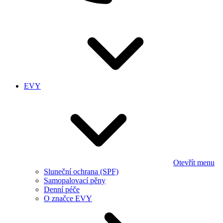
EVY
Otevřít menu
Sluneční ochrana (SPF)
Samopalovací pěny
Denní péče
O značce EVY