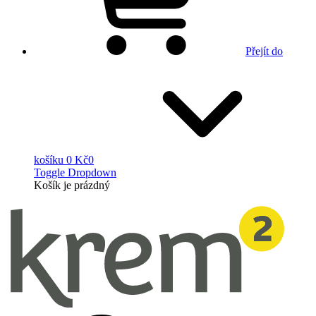
Přejít do
košíku
0 Kč
0
Toggle Dropdown
Košík
je prázdný