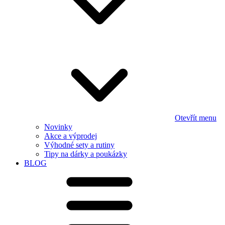
Otevřít menu
Novinky
Akce a výprodej
Výhodné sety a rutiny
Tipy na dárky a poukázky
BLOG