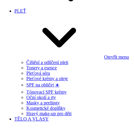
PLEŤ
Otevřít menu
Čištění a odlíčení pleti
Tonery a esence
Pleťová séra
Pleťové krémy a oleje
SPF na obličej ☀️
Tónovací SPF krémy
Oční okolí a rty
Masky a peelingy
Kosmetické doplňky
Hravý make-up pro děti
TĚLO A VLASY