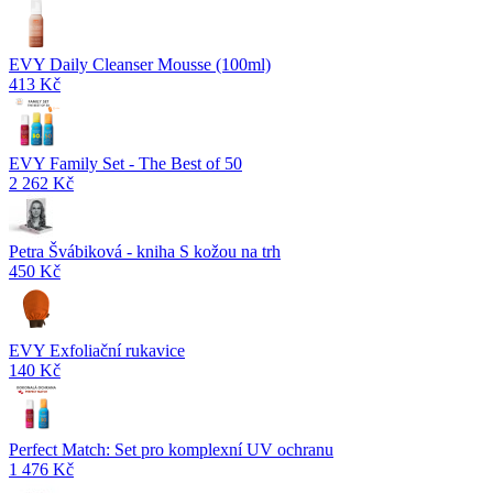
EVY Daily Cleanser Mousse (100ml)
413 Kč
EVY Family Set - The Best of 50
2 262 Kč
Petra Švábiková - kniha S kožou na trh
450 Kč
EVY Exfoliační rukavice
140 Kč
Perfect Match: Set pro komplexní UV ochranu
1 476 Kč