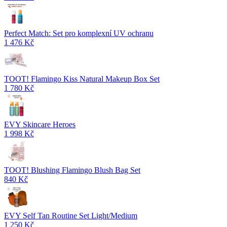
Perfect Match: Set pro komplexní UV ochranu
1 476 Kč
TOOT! Flamingo Kiss Natural Makeup Box Set
1 780 Kč
EVY Skincare Heroes
1 998 Kč
TOOT! Blushing Flamingo Blush Bag Set
840 Kč
EVY Self Tan Routine Set Light/Medium
1 250 Kč