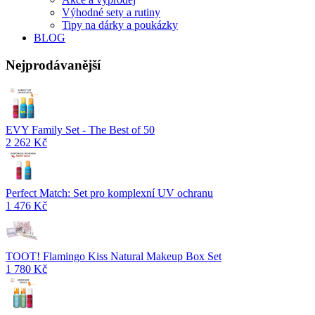
Výhodné sety a rutiny
Tipy na dárky a poukázky
BLOG
Nejprodávanější
EVY Family Set - The Best of 50
2 262 Kč
Perfect Match: Set pro komplexní UV ochranu
1 476 Kč
TOOT! Flamingo Kiss Natural Makeup Box Set
1 780 Kč