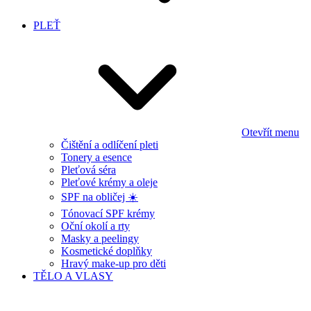
PLEŤ
Otevřít menu
Čištění a odlíčení pleti
Tonery a esence
Pleťová séra
Pleťové krémy a oleje
SPF na obličej ☀️
Tónovací SPF krémy
Oční okolí a rty
Masky a peelingy
Kosmetické doplňky
Hravý make-up pro děti
TĚLO A VLASY