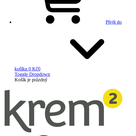
Přejít do
košíku
0 Kč
0
Toggle Dropdown
Košík
je prázdný