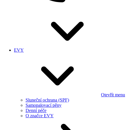
EVY
Otevřít menu
Sluneční ochrana (SPF)
Samopalovací pěny
Denní péče
O značce EVY