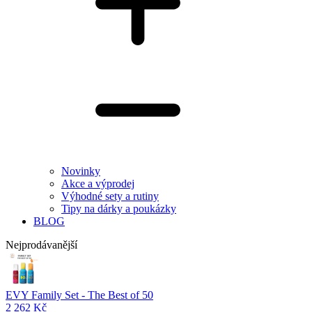
Novinky
Akce a výprodej
Výhodné sety a rutiny
Tipy na dárky a poukázky
BLOG
Nejprodávanější
EVY Family Set - The Best of 50
2 262 Kč