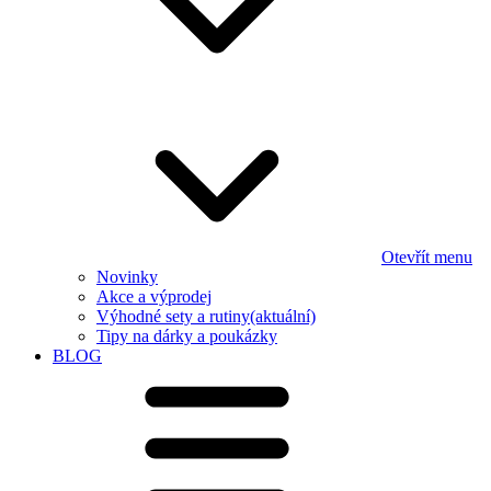
Otevřít menu
Novinky
Akce a výprodej
Výhodné sety a rutiny
(aktuální)
Tipy na dárky a poukázky
BLOG