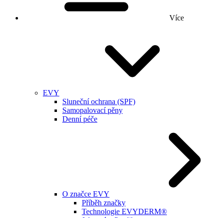
Více
EVY
Sluneční ochrana (SPF)
Samopalovací pěny
Denní péče
O značce EVY
Příběh značky
Technologie EVYDERM®