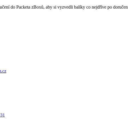
oručení do Packeta zBoxů, aby si vyzvedli balíky co nejdříve po doru
.cz
031