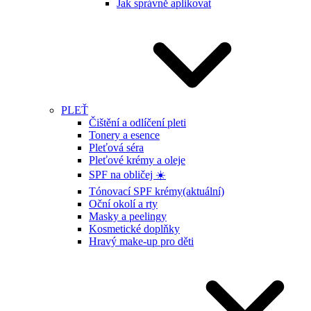
Jak správně aplikovat
PLEŤ
Čištění a odlíčení pleti
Tonery a esence
Pleťová séra
Pleťové krémy a oleje
SPF na obličej ☀️
Tónovací SPF krémy
(aktuální)
Oční okolí a rty
Masky a peelingy
Kosmetické doplňky
Hravý make-up pro děti