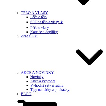
TĚLO A VLASY
Péče o tělo
SPF na tělo a vlasy ☀️
Péče o vlasy
Kartáče a doplňky
ZNAČKY
AKCE A NOVINKY
Novinky
Akce a výprodej
Výhodné sety a rutiny
Tipy na dárky a poukázky
BLOG