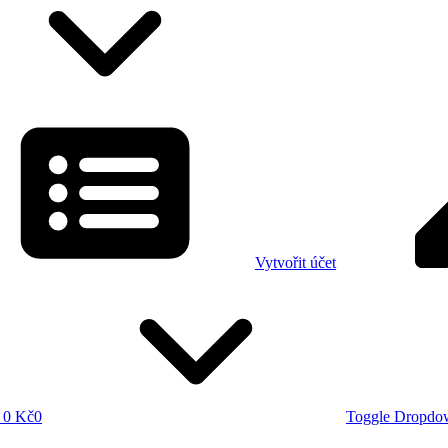
Vytvořit účet
0 Kč
0
Toggle Dropdo