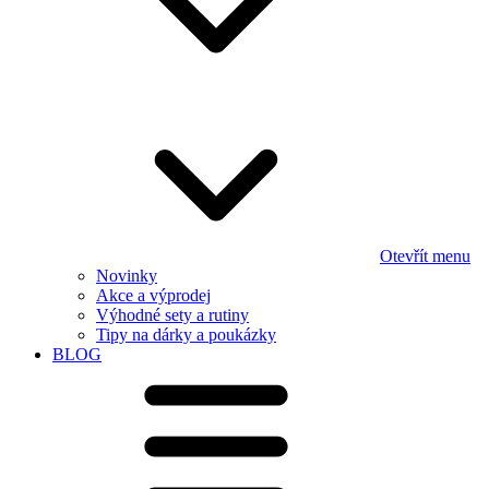
Otevřít menu
Novinky
Akce a výprodej
Výhodné sety a rutiny
Tipy na dárky a poukázky
BLOG