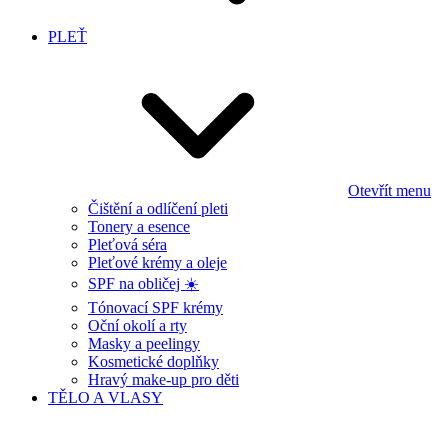
PLEŤ
Otevřít menu
Čištění a odlíčení pleti
Tonery a esence
Pleťová séra
Pleťové krémy a oleje
SPF na obličej ☀️
Tónovací SPF krémy
Oční okolí a rty
Masky a peelingy
Kosmetické doplňky
Hravý make-up pro děti
TĚLO A VLASY