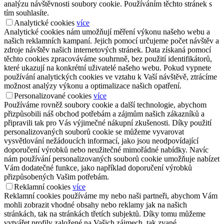
analýzu návštěvnosti soubory cookie. Používáním těchto stránek s
tím souhlasíte.
Analytické cookies
více
Analytické cookies nám umožňují měření výkonu našeho webu a
našich reklamních kampaní. Jejich pomocí určujeme počet návštěv a
zdroje návštěv našich internetových stránek. Data získaná pomocí
těchto cookies zpracováváme souhrnně, bez použití identifikátorů,
které ukazují na konkrétní uživatelé našeho webu. Pokud vypnete
používání analytických cookies ve vztahu k Vaší návštěvě, ztrácíme
možnost analýzy výkonu a optimalizace našich opatření.
Personalizované cookies
více
Používáme rovněž soubory cookie a další technologie, abychom
přizpůsobili náš obchod potřebám a zájmům našich zákazníků a
připravili tak pro Vás výjimečné nákupní zkušenosti. Díky použití
personalizovaných souborů cookie se můžeme vyvarovat
vysvětlování nežádoucích informací, jako jsou neodpovídající
doporučení výrobků nebo neužitečné mimořádné nabídky. Navíc
nám používání personalizovaných souborů cookie umožňuje nabízet
Vám dodatečné funkce, jako například doporučení výrobků
přizpůsobených Vašim potřebám.
Reklamní cookies
více
Reklamní cookies používáme my nebo naši partneři, abychom Vám
mohli zobrazit vhodné obsahy nebo reklamy jak na našich
stránkách, tak na stránkách třetích subjektů. Díky tomu můžeme
vytvářet profily založené na Vašich zájmech, tak zvané