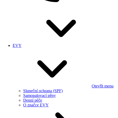
EVY
Otevřít menu
Sluneční ochrana (SPF)
Samopalovací pěny
Denní péče
O značce EVY