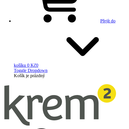
Přejít do
košíku
0 Kč
0
Toggle Dropdown
Košík
je prázdný