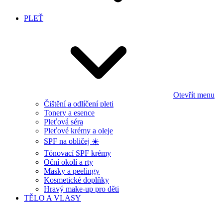
PLEŤ
Otevřít menu
Čištění a odlíčení pleti
Tonery a esence
Pleťová séra
Pleťové krémy a oleje
SPF na obličej ☀️
Tónovací SPF krémy
Oční okolí a rty
Masky a peelingy
Kosmetické doplňky
Hravý make-up pro děti
TĚLO A VLASY