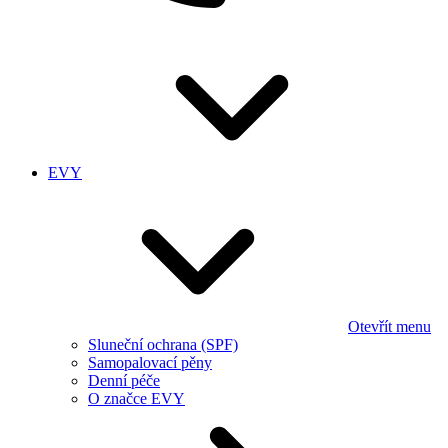
EVY
Otevřít menu
Sluneční ochrana (SPF)
Samopalovací pěny
Denní péče
O značce EVY