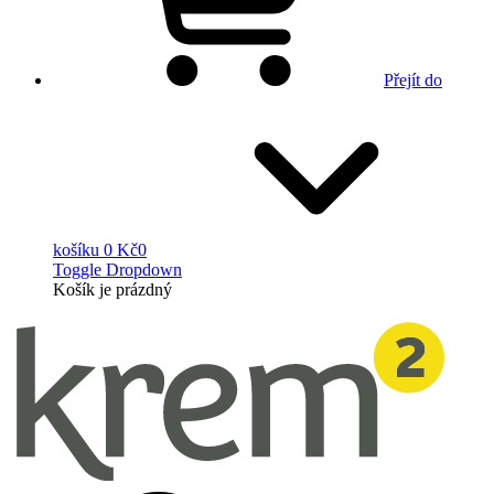
Přejít do
košíku
0 Kč
0
Toggle Dropdown
Košík
je prázdný