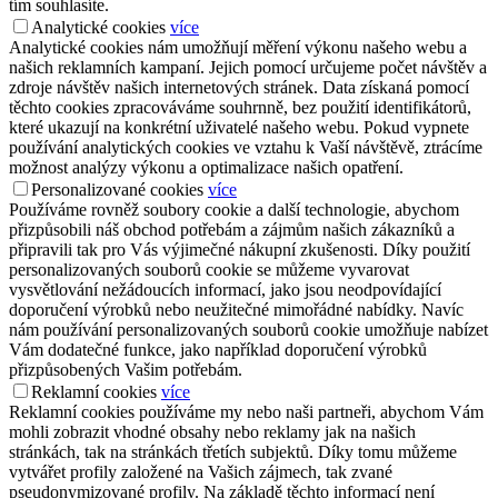
tím souhlasíte.
Analytické cookies
více
Analytické cookies nám umožňují měření výkonu našeho webu a
našich reklamních kampaní. Jejich pomocí určujeme počet návštěv a
zdroje návštěv našich internetových stránek. Data získaná pomocí
těchto cookies zpracováváme souhrnně, bez použití identifikátorů,
které ukazují na konkrétní uživatelé našeho webu. Pokud vypnete
používání analytických cookies ve vztahu k Vaší návštěvě, ztrácíme
možnost analýzy výkonu a optimalizace našich opatření.
Personalizované cookies
více
Používáme rovněž soubory cookie a další technologie, abychom
přizpůsobili náš obchod potřebám a zájmům našich zákazníků a
připravili tak pro Vás výjimečné nákupní zkušenosti. Díky použití
personalizovaných souborů cookie se můžeme vyvarovat
vysvětlování nežádoucích informací, jako jsou neodpovídající
doporučení výrobků nebo neužitečné mimořádné nabídky. Navíc
nám používání personalizovaných souborů cookie umožňuje nabízet
Vám dodatečné funkce, jako například doporučení výrobků
přizpůsobených Vašim potřebám.
Reklamní cookies
více
Reklamní cookies používáme my nebo naši partneři, abychom Vám
mohli zobrazit vhodné obsahy nebo reklamy jak na našich
stránkách, tak na stránkách třetích subjektů. Díky tomu můžeme
vytvářet profily založené na Vašich zájmech, tak zvané
pseudonymizované profily. Na základě těchto informací není