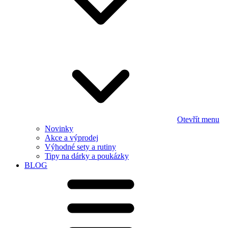
Otevřít menu
Novinky
Akce a výprodej
Výhodné sety a rutiny
Tipy na dárky a poukázky
BLOG