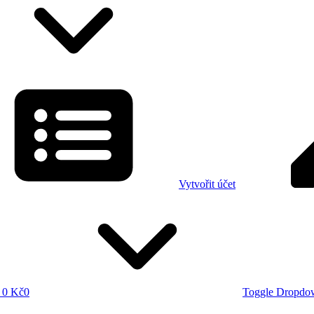
Vytvořit účet
0 Kč
0
Toggle Dropdo