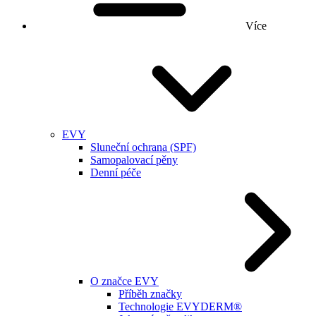
Více
EVY
Sluneční ochrana (SPF)
Samopalovací pěny
Denní péče
O značce EVY
Příběh značky
Technologie EVYDERM®