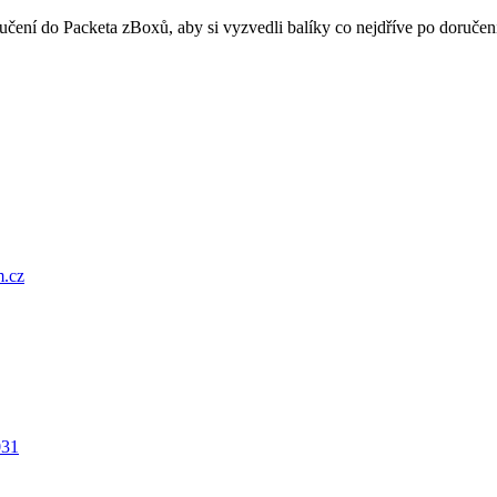
oručení do Packeta zBoxů, aby si vyzvedli balíky co nejdříve po doru
.cz
031