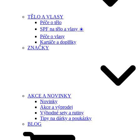
TĚLO A VLASY
Péče o tělo
SPF na tělo a vlasy ☀️
Péče o vlasy
Kartáče a doplňky
ZNAČKY
AKCE A NOVINKY
Novinky
Akce a výprodej
Výhodné sety a rutiny
Tipy na dárky a poukázky
BLOG