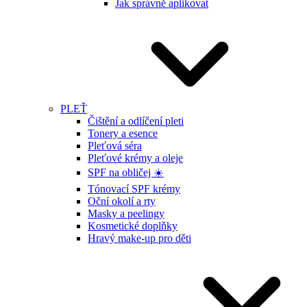
Jak správně aplikovat
PLEŤ
Čištění a odlíčení pleti
Tonery a esence
Pleťová séra
Pleťové krémy a oleje
SPF na obličej ☀️
Tónovací SPF krémy
Oční okolí a rty
Masky a peelingy
Kosmetické doplňky
Hravý make-up pro děti