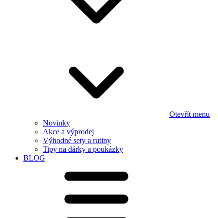
Otevřít menu
Novinky
Akce a výprodej
Výhodné sety a rutiny
Tipy na dárky a poukázky
BLOG