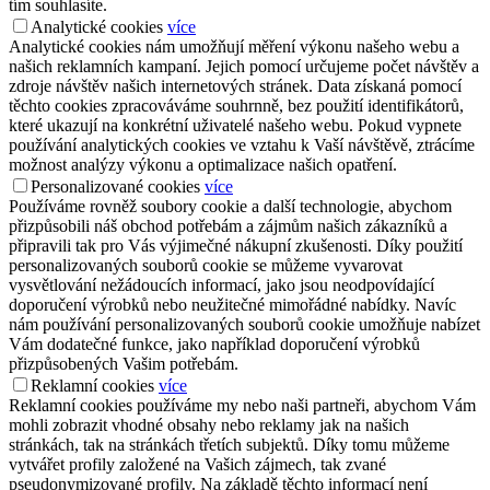
tím souhlasíte.
Analytické cookies
více
Analytické cookies nám umožňují měření výkonu našeho webu a
našich reklamních kampaní. Jejich pomocí určujeme počet návštěv a
zdroje návštěv našich internetových stránek. Data získaná pomocí
těchto cookies zpracováváme souhrnně, bez použití identifikátorů,
které ukazují na konkrétní uživatelé našeho webu. Pokud vypnete
používání analytických cookies ve vztahu k Vaší návštěvě, ztrácíme
možnost analýzy výkonu a optimalizace našich opatření.
Personalizované cookies
více
Používáme rovněž soubory cookie a další technologie, abychom
přizpůsobili náš obchod potřebám a zájmům našich zákazníků a
připravili tak pro Vás výjimečné nákupní zkušenosti. Díky použití
personalizovaných souborů cookie se můžeme vyvarovat
vysvětlování nežádoucích informací, jako jsou neodpovídající
doporučení výrobků nebo neužitečné mimořádné nabídky. Navíc
nám používání personalizovaných souborů cookie umožňuje nabízet
Vám dodatečné funkce, jako například doporučení výrobků
přizpůsobených Vašim potřebám.
Reklamní cookies
více
Reklamní cookies používáme my nebo naši partneři, abychom Vám
mohli zobrazit vhodné obsahy nebo reklamy jak na našich
stránkách, tak na stránkách třetích subjektů. Díky tomu můžeme
vytvářet profily založené na Vašich zájmech, tak zvané
pseudonymizované profily. Na základě těchto informací není