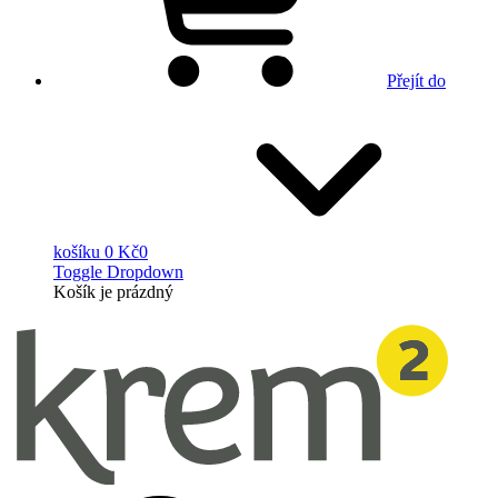
Přejít do
košíku
0 Kč
0
Toggle Dropdown
Košík
je prázdný