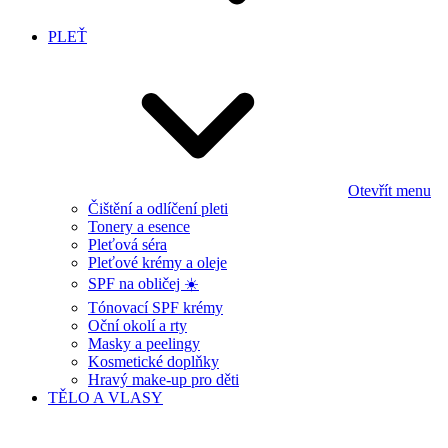
PLEŤ
Otevřít menu
Čištění a odlíčení pleti
Tonery a esence
Pleťová séra
Pleťové krémy a oleje
SPF na obličej ☀️
Tónovací SPF krémy
Oční okolí a rty
Masky a peelingy
Kosmetické doplňky
Hravý make-up pro děti
TĚLO A VLASY