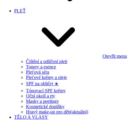
PLEŤ
Otevřít menu
Čištění a odlíčení pleti
Tonery a esence
Pleťová séra
Pleťové krémy a oleje
SPF na obličej ☀️
Tónovací SPF krémy
Oční okolí a rty
Masky a peelingy
Kosmetické doplňky
Hravý make-up pro děti
(aktuální)
TĚLO A VLASY