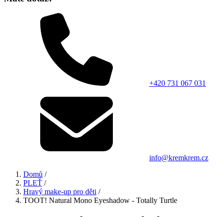
+420 731 067 031
info@kremkrem.cz
Domů
/
PLEŤ
/
Hravý make-up pro děti
/
TOOT! Natural Mono Eyeshadow - Totally Turtle