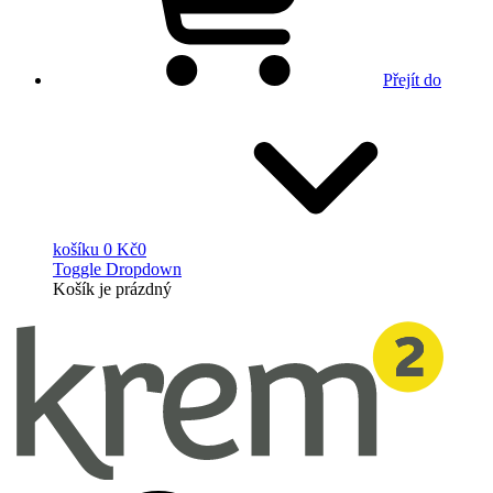
Přejít do
košíku
0 Kč
0
Toggle Dropdown
Košík
je prázdný