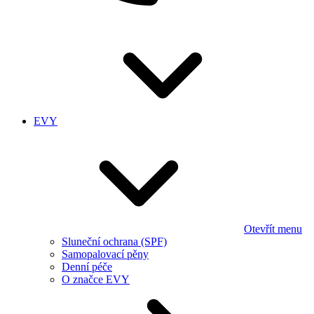
EVY
Otevřít menu
Sluneční ochrana (SPF)
Samopalovací pěny
Denní péče
O značce EVY