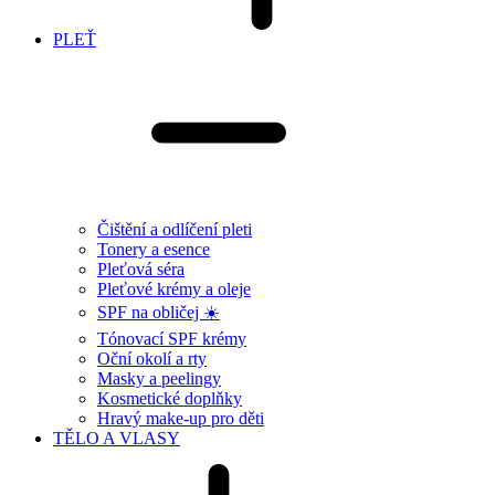
PLEŤ
Čištění a odlíčení pleti
Tonery a esence
Pleťová séra
Pleťové krémy a oleje
SPF na obličej ☀️
Tónovací SPF krémy
Oční okolí a rty
Masky a peelingy
Kosmetické doplňky
Hravý make-up pro děti
TĚLO A VLASY