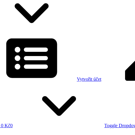
Vytvořit účet
0 Kč
0
Toggle Dropdo