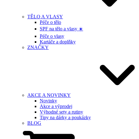
TĚLO A VLASY
Péče o tělo
SPF na tělo a vlasy ☀️
Péče o vlasy
Kartáče a doplňky
ZNAČKY
AKCE A NOVINKY
Novinky
Akce a výprodej
Výhodné sety a rutiny
Tipy na dárky a poukázky
BLOG