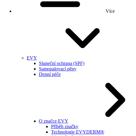
Více
EVY
Sluneční ochrana (SPF)
Samopalovací pěny
Denní péče
O značce EVY
Příběh značky
Technologie EVYDERM®