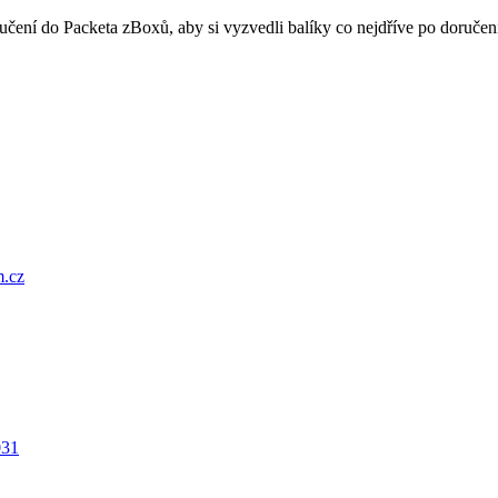
oručení do Packeta zBoxů, aby si vyzvedli balíky co nejdříve po doru
.cz
031