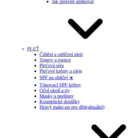
Jak správně aplikovat
PLEŤ
Čištění a odlíčení pleti
Tonery a esence
Pleťová séra
Pleťové krémy a oleje
SPF na obličej ☀️
Tónovací SPF krémy
Oční okolí a rty
Masky a peelingy
Kosmetické doplňky
Hravý make-up pro děti
(aktuální)