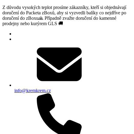
Z důvodu vysokých teplot prosíme zákazníky, kteří si objednávají
doručení do Packeta zBoxů, aby si vyzvedli balíky co nejdříve po
doručení do zBoxu🙏 Případně zvažte doručení do kamenné
prodejny nebo kurýrem GLS 🚚
info@kremkrem.cz