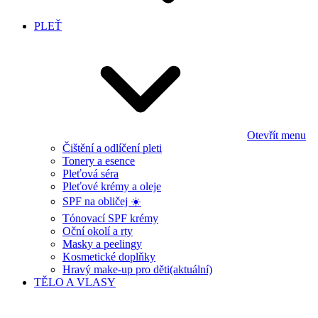
PLEŤ
Otevřít menu
Čištění a odlíčení pleti
Tonery a esence
Pleťová séra
Pleťové krémy a oleje
SPF na obličej ☀️
Tónovací SPF krémy
Oční okolí a rty
Masky a peelingy
Kosmetické doplňky
Hravý make-up pro děti
(aktuální)
TĚLO A VLASY