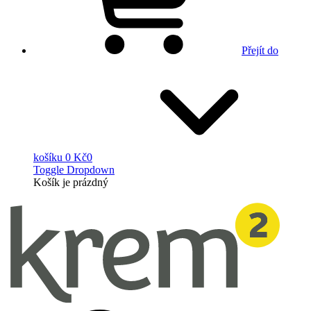
Přejít do
košíku
0 Kč
0
Toggle Dropdown
Košík
je prázdný