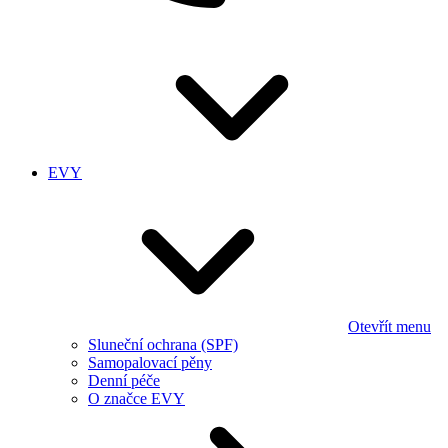
EVY
Otevřít menu
Sluneční ochrana (SPF)
Samopalovací pěny
Denní péče
O značce EVY