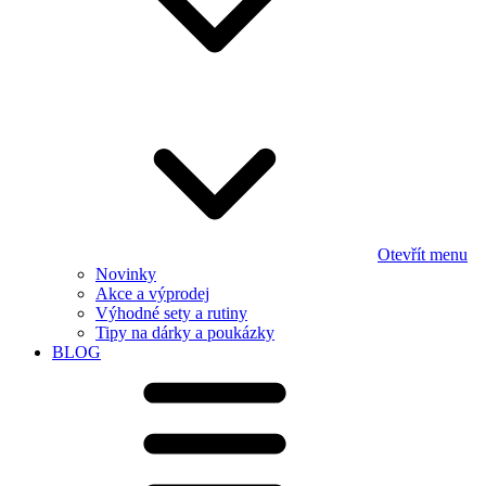
Otevřít menu
Novinky
Akce a výprodej
Výhodné sety a rutiny
Tipy na dárky a poukázky
BLOG