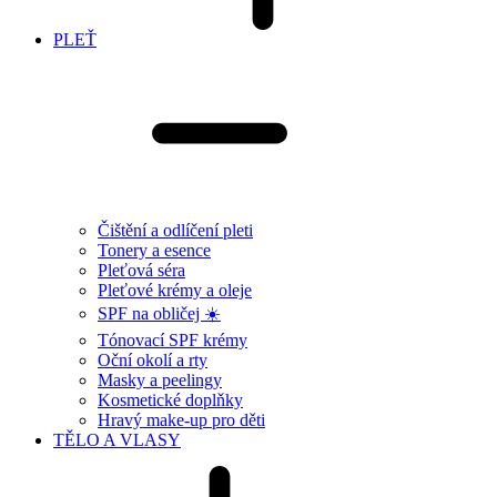
PLEŤ
Čištění a odlíčení pleti
Tonery a esence
Pleťová séra
Pleťové krémy a oleje
SPF na obličej ☀️
Tónovací SPF krémy
Oční okolí a rty
Masky a peelingy
Kosmetické doplňky
Hravý make-up pro děti
TĚLO A VLASY