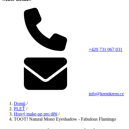
+420 731 067 031
info@kremkrem.cz
Domů
/
PLEŤ
/
Hravý make-up pro děti
/
TOOT! Natural Mono Eyeshadow - Fabulous Flamingo