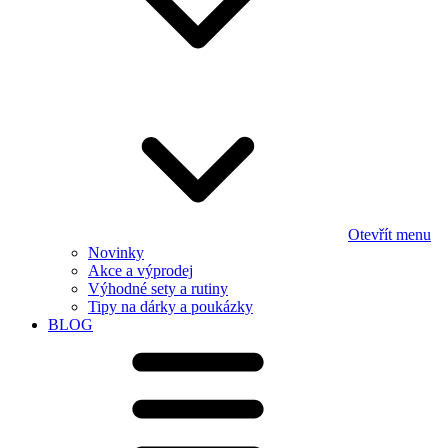
Otevřít menu
Novinky
Akce a výprodej
Výhodné sety a rutiny
Tipy na dárky a poukázky
BLOG