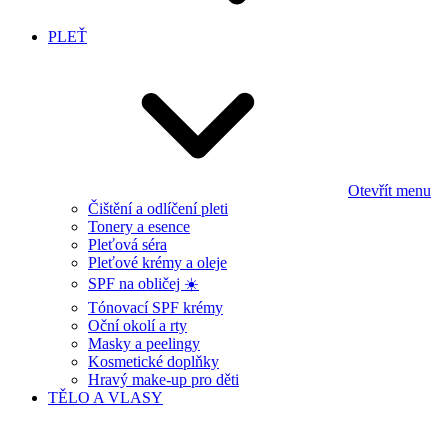
PLEŤ
Otevřít menu
Čištění a odlíčení pleti
Tonery a esence
Pleťová séra
Pleťové krémy a oleje
SPF na obličej ☀️
Tónovací SPF krémy
Oční okolí a rty
Masky a peelingy
Kosmetické doplňky
Hravý make-up pro děti
TĚLO A VLASY