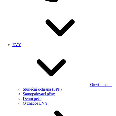
EVY
Otevřít menu
Sluneční ochrana (SPF)
Samopalovací pěny
Denní péče
O značce EVY