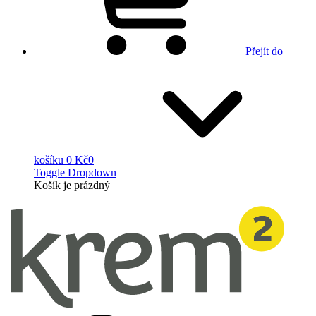
Přejít do
košíku
0 Kč
0
Toggle Dropdown
Košík
je prázdný