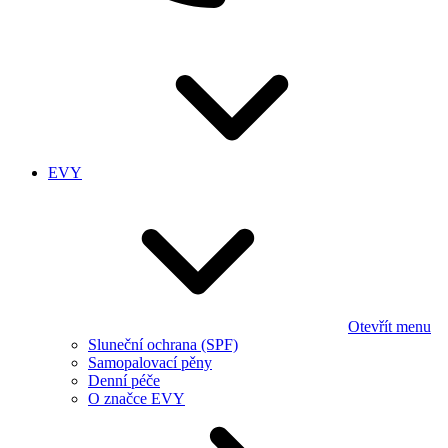
EVY
Otevřít menu
Sluneční ochrana (SPF)
Samopalovací pěny
Denní péče
O značce EVY