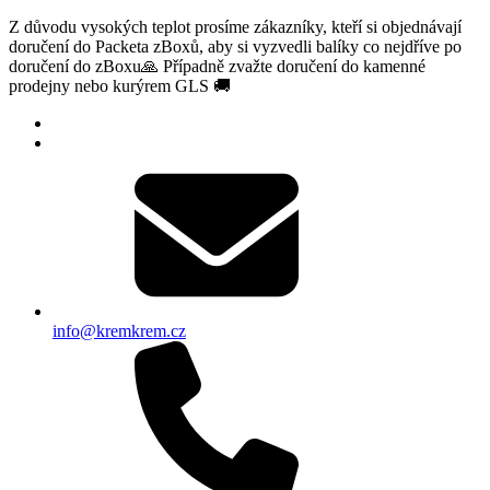
Z důvodu vysokých teplot prosíme zákazníky, kteří si objednávají
doručení do Packeta zBoxů, aby si vyzvedli balíky co nejdříve po
doručení do zBoxu🙏 Případně zvažte doručení do kamenné
prodejny nebo kurýrem GLS 🚚
info@kremkrem.cz