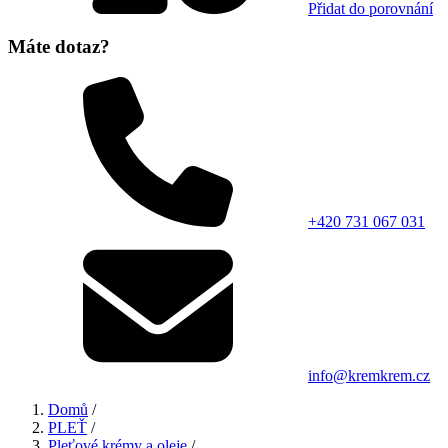
Přidat do porovnání
Máte dotaz?
+420 731 067 031
info@kremkrem.cz
Domů
/
PLEŤ
/
Pleťové krémy a oleje
/