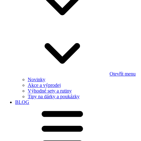
Otevřít menu
Novinky
Akce a výprodej
Výhodné sety a rutiny
Tipy na dárky a poukázky
BLOG