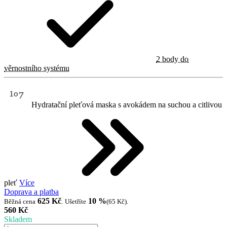
2 body do
věrnostního systému
Hydratační pleťová maska s avokádem na suchou a citlivou
pleť
Více
Doprava a platba
625 Kč
10 %
Běžná cena
.
Ušetříte
(65 Kč)
.
560 Kč
Skladem