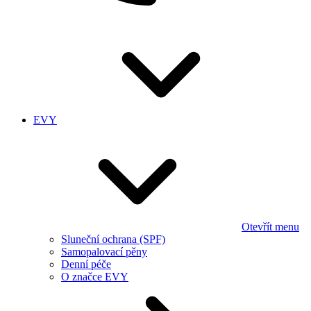
EVY
Otevřít menu
Sluneční ochrana (SPF)
Samopalovací pěny
Denní péče
O značce EVY