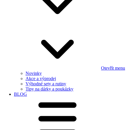
Otevřít menu
Novinky
Akce a výprodej
Výhodné sety a rutiny
Tipy na dárky a poukázky
BLOG