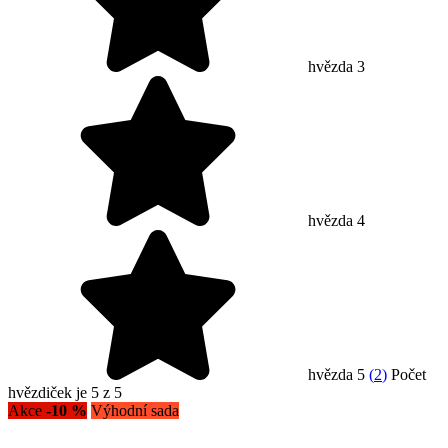
hvězda 3
hvězda 4
hvězda 5
(
2
)
Počet
hvězdiček je 5 z 5
Akce
-10 %
Výhodní sada