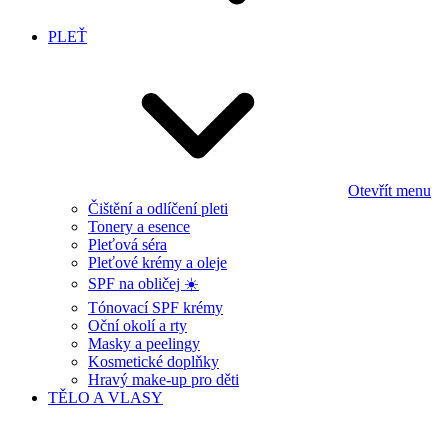
PLEŤ
Otevřít menu
Čištění a odlíčení pleti
Tonery a esence
Pleťová séra
Pleťové krémy a oleje
SPF na obličej ☀️
Tónovací SPF krémy
Oční okolí a rty
Masky a peelingy
Kosmetické doplňky
Hravý make-up pro děti
TĚLO A VLASY