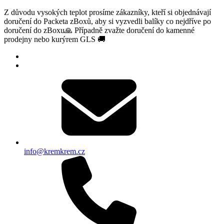
Z důvodu vysokých teplot prosíme zákazníky, kteří si objednávají
doručení do Packeta zBoxů, aby si vyzvedli balíky co nejdříve po
doručení do zBoxu🙏 Případně zvažte doručení do kamenné
prodejny nebo kurýrem GLS 🚚
info@kremkrem.cz