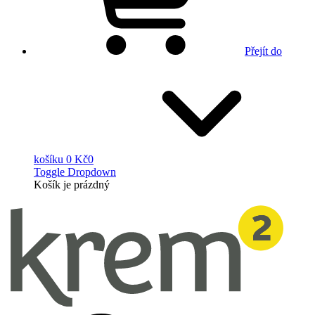
Přejít do
košíku
0 Kč
0
Toggle Dropdown
Košík
je prázdný