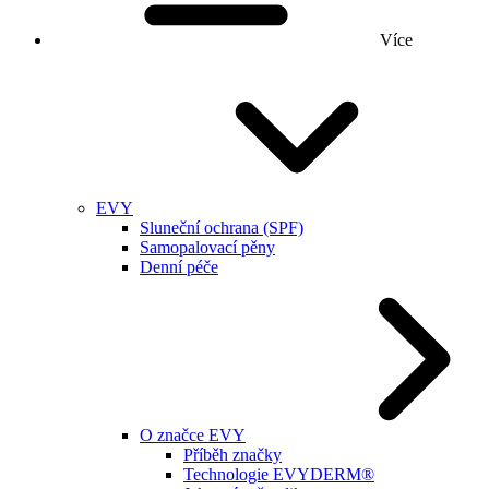
Více
EVY
Sluneční ochrana (SPF)
Samopalovací pěny
Denní péče
O značce EVY
Příběh značky
Technologie EVYDERM®