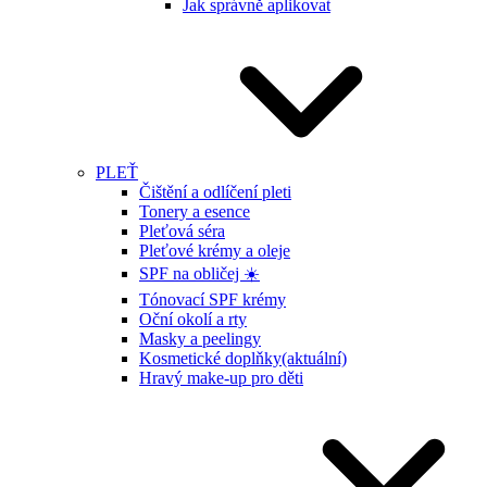
Jak správně aplikovat
PLEŤ
Čištění a odlíčení pleti
Tonery a esence
Pleťová séra
Pleťové krémy a oleje
SPF na obličej ☀️
Tónovací SPF krémy
Oční okolí a rty
Masky a peelingy
Kosmetické doplňky
(aktuální)
Hravý make-up pro děti