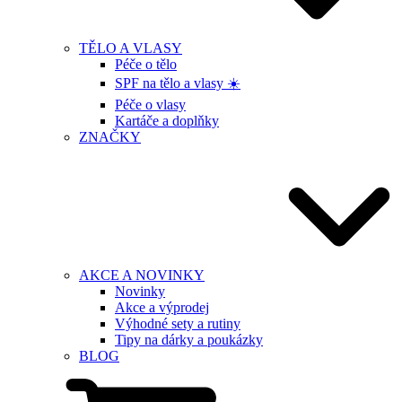
TĚLO A VLASY
Péče o tělo
SPF na tělo a vlasy ☀️
Péče o vlasy
Kartáče a doplňky
ZNAČKY
AKCE A NOVINKY
Novinky
Akce a výprodej
Výhodné sety a rutiny
Tipy na dárky a poukázky
BLOG