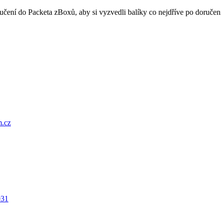
oručení do Packeta zBoxů, aby si vyzvedli balíky co nejdříve po doru
.cz
031