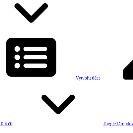
Vytvořit účet
0 Kč
0
Toggle Dropdo