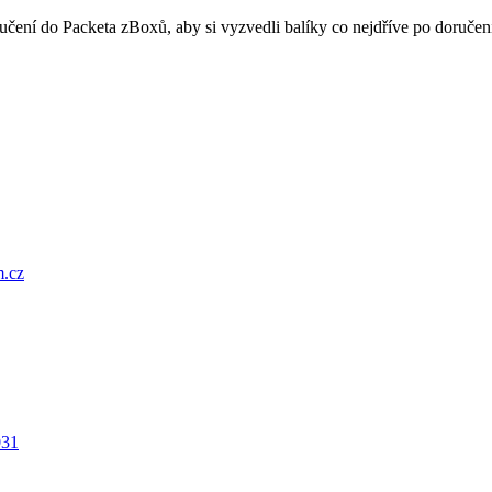
oručení do Packeta zBoxů, aby si vyzvedli balíky co nejdříve po doru
.cz
031