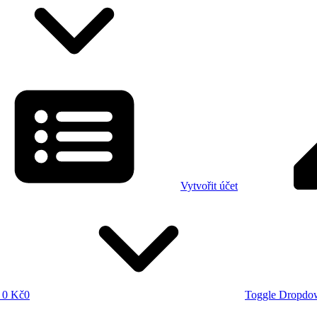
Vytvořit účet
0 Kč
0
Toggle Dropdo