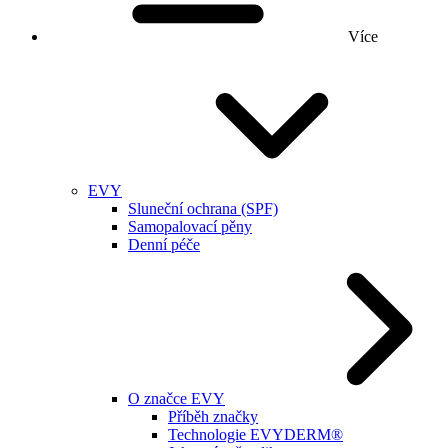
Více
EVY
Sluneční ochrana (SPF)
Samopalovací pěny
Denní péče
O značce EVY
Příběh značky
Technologie EVYDERM®