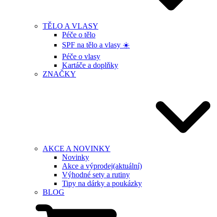
TĚLO A VLASY
Péče o tělo
SPF na tělo a vlasy ☀️
Péče o vlasy
Kartáče a doplňky
ZNAČKY
AKCE A NOVINKY
Novinky
Akce a výprodej
(aktuální)
Výhodné sety a rutiny
Tipy na dárky a poukázky
BLOG