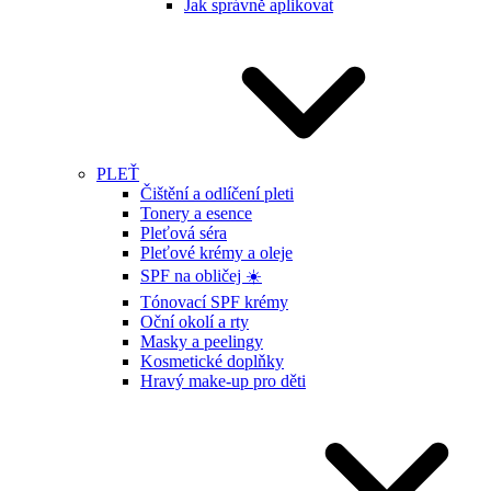
Jak správně aplikovat
PLEŤ
Čištění a odlíčení pleti
Tonery a esence
Pleťová séra
Pleťové krémy a oleje
SPF na obličej ☀️
Tónovací SPF krémy
Oční okolí a rty
Masky a peelingy
Kosmetické doplňky
Hravý make-up pro děti