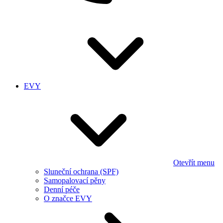
EVY
Otevřít menu
Sluneční ochrana (SPF)
Samopalovací pěny
Denní péče
O značce EVY