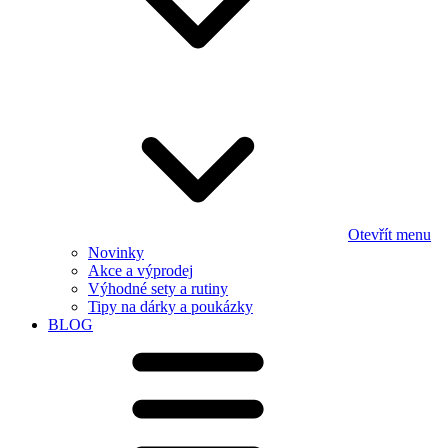
Otevřít menu
Novinky
Akce a výprodej
Výhodné sety a rutiny
Tipy na dárky a poukázky
BLOG