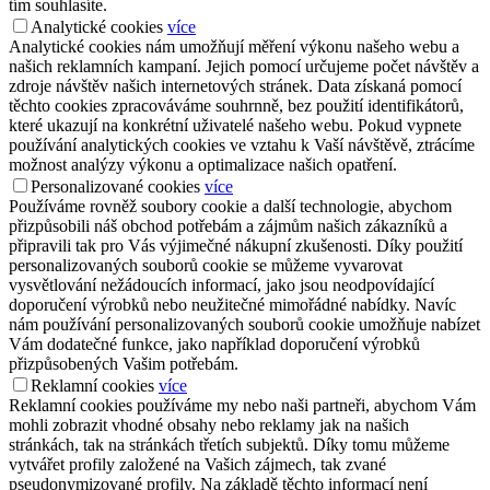
tím souhlasíte.
Analytické cookies
více
Analytické cookies nám umožňují měření výkonu našeho webu a
našich reklamních kampaní. Jejich pomocí určujeme počet návštěv a
zdroje návštěv našich internetových stránek. Data získaná pomocí
těchto cookies zpracováváme souhrnně, bez použití identifikátorů,
které ukazují na konkrétní uživatelé našeho webu. Pokud vypnete
používání analytických cookies ve vztahu k Vaší návštěvě, ztrácíme
možnost analýzy výkonu a optimalizace našich opatření.
Personalizované cookies
více
Používáme rovněž soubory cookie a další technologie, abychom
přizpůsobili náš obchod potřebám a zájmům našich zákazníků a
připravili tak pro Vás výjimečné nákupní zkušenosti. Díky použití
personalizovaných souborů cookie se můžeme vyvarovat
vysvětlování nežádoucích informací, jako jsou neodpovídající
doporučení výrobků nebo neužitečné mimořádné nabídky. Navíc
nám používání personalizovaných souborů cookie umožňuje nabízet
Vám dodatečné funkce, jako například doporučení výrobků
přizpůsobených Vašim potřebám.
Reklamní cookies
více
Reklamní cookies používáme my nebo naši partneři, abychom Vám
mohli zobrazit vhodné obsahy nebo reklamy jak na našich
stránkách, tak na stránkách třetích subjektů. Díky tomu můžeme
vytvářet profily založené na Vašich zájmech, tak zvané
pseudonymizované profily. Na základě těchto informací není