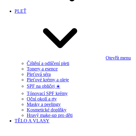
PLEŤ
Otevřít menu
Čištění a odlíčení pleti
Tonery a esence
Pleťová séra
Pleťové krémy a oleje
SPF na obličej ☀️
Tónovací SPF krémy
Oční okolí a rty
Masky a peelingy
Kosmetické doplňky
Hravý make-up pro děti
TĚLO A VLASY