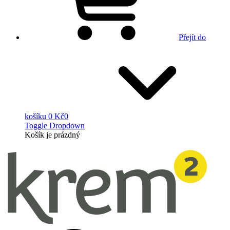
Přejít do
košíku
0 Kč
0
Toggle Dropdown
Košík
je prázdný