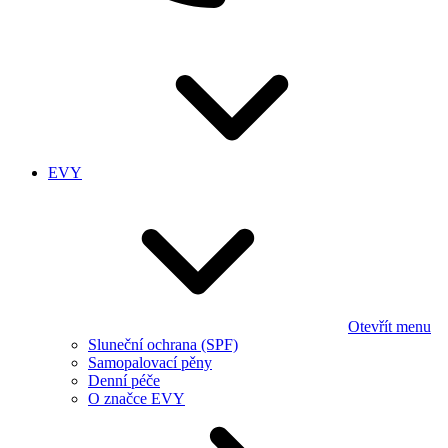
EVY
Otevřít menu
Sluneční ochrana (SPF)
Samopalovací pěny
Denní péče
O značce EVY