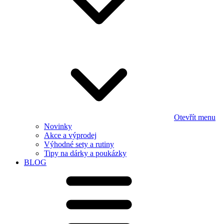
Otevřít menu
Novinky
Akce a výprodej
Výhodné sety a rutiny
Tipy na dárky a poukázky
BLOG