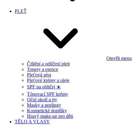
PLEŤ
Otevřít menu
Čištění a odlíčení pleti
Tonery a esence
Pleťová séra
Pleťové krémy a oleje
SPF na obličej ☀️
Tónovací SPF krémy
Oční okolí a rty
Masky a peelingy
Kosmetické doplňky
Hravý make-up pro děti
TĚLO A VLASY