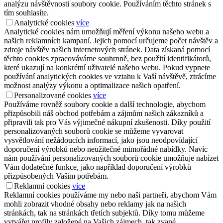
analýzu návštěvnosti soubory cookie. Používáním těchto stránek s
tím souhlasíte.
Analytické cookies
více
Analytické cookies nám umožňují měření výkonu našeho webu a
našich reklamních kampaní. Jejich pomocí určujeme počet návštěv a
zdroje návštěv našich internetových stránek. Data získaná pomocí
těchto cookies zpracováváme souhrnně, bez použití identifikátorů,
které ukazují na konkrétní uživatelé našeho webu. Pokud vypnete
používání analytických cookies ve vztahu k Vaší návštěvě, ztrácíme
možnost analýzy výkonu a optimalizace našich opatření.
Personalizované cookies
více
Používáme rovněž soubory cookie a další technologie, abychom
přizpůsobili náš obchod potřebám a zájmům našich zákazníků a
připravili tak pro Vás výjimečné nákupní zkušenosti. Díky použití
personalizovaných souborů cookie se můžeme vyvarovat
vysvětlování nežádoucích informací, jako jsou neodpovídající
doporučení výrobků nebo neužitečné mimořádné nabídky. Navíc
nám používání personalizovaných souborů cookie umožňuje nabízet
Vám dodatečné funkce, jako například doporučení výrobků
přizpůsobených Vašim potřebám.
Reklamní cookies
více
Reklamní cookies používáme my nebo naši partneři, abychom Vám
mohli zobrazit vhodné obsahy nebo reklamy jak na našich
stránkách, tak na stránkách třetích subjektů. Díky tomu můžeme
vytvářet profily založené na Vašich zájmech, tak zvané