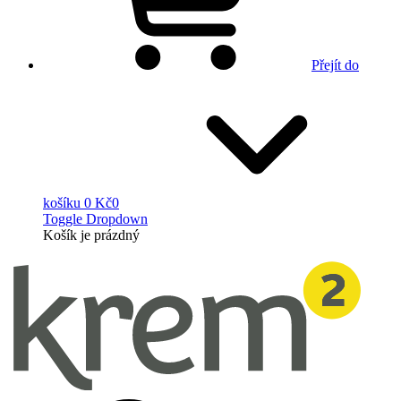
Přejít do
košíku
0 Kč
0
Toggle Dropdown
Košík
je prázdný