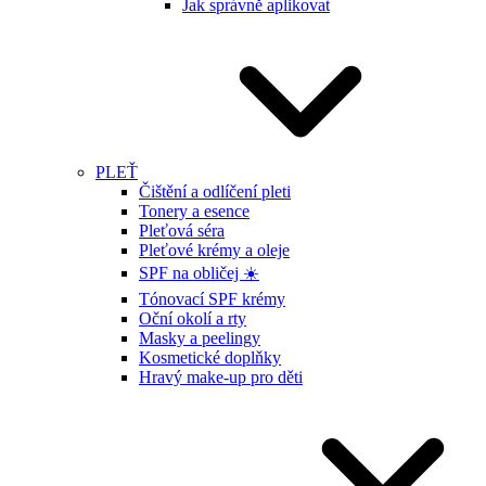
Jak správně aplikovat
PLEŤ
Čištění a odlíčení pleti
Tonery a esence
Pleťová séra
Pleťové krémy a oleje
SPF na obličej ☀️
Tónovací SPF krémy
Oční okolí a rty
Masky a peelingy
Kosmetické doplňky
Hravý make-up pro děti