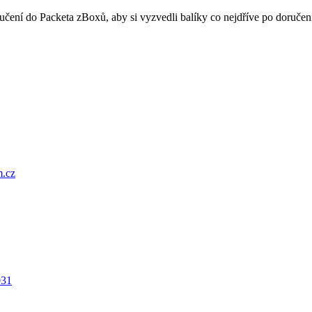
oručení do Packeta zBoxů, aby si vyzvedli balíky co nejdříve po doru
.cz
031