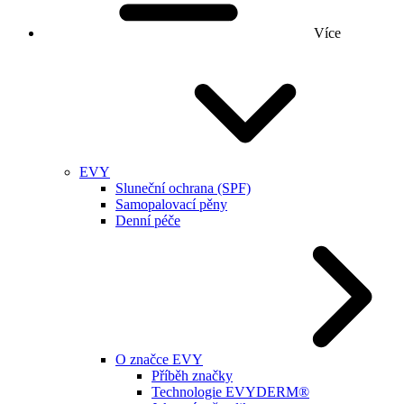
Více
EVY
Sluneční ochrana (SPF)
Samopalovací pěny
Denní péče
O značce EVY
Příběh značky
Technologie EVYDERM®