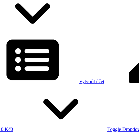
Vytvořit účet
0 Kč
0
Toggle Dropdo