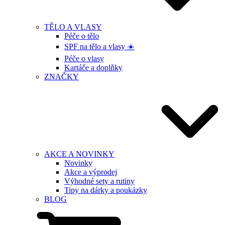
TĚLO A VLASY
Péče o tělo
SPF na tělo a vlasy ☀️
Péče o vlasy
Kartáče a doplňky
ZNAČKY
AKCE A NOVINKY
Novinky
Akce a výprodej
Výhodné sety a rutiny
Tipy na dárky a poukázky
BLOG