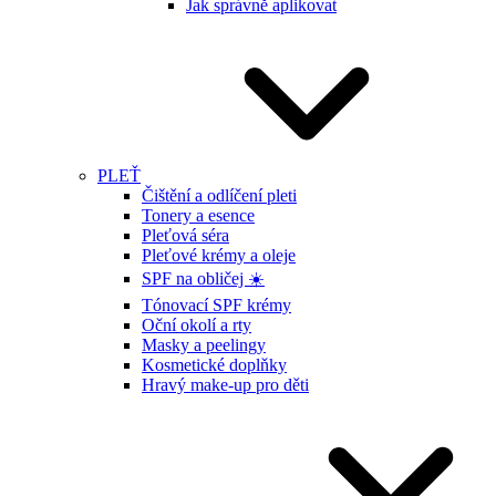
Jak správně aplikovat
PLEŤ
Čištění a odlíčení pleti
Tonery a esence
Pleťová séra
Pleťové krémy a oleje
SPF na obličej ☀️
Tónovací SPF krémy
Oční okolí a rty
Masky a peelingy
Kosmetické doplňky
Hravý make-up pro děti