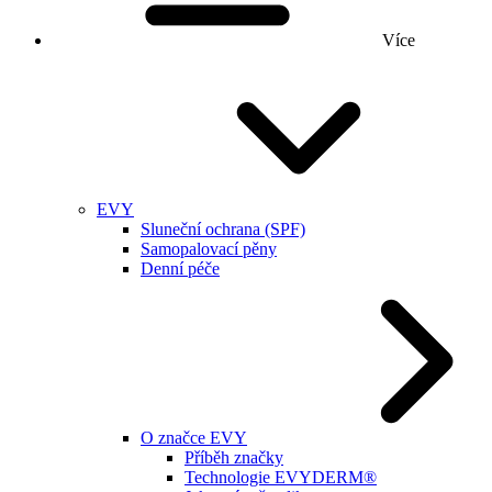
Více
EVY
Sluneční ochrana (SPF)
Samopalovací pěny
Denní péče
O značce EVY
Příběh značky
Technologie EVYDERM®