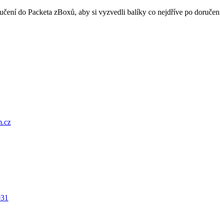
oručení do Packeta zBoxů, aby si vyzvedli balíky co nejdříve po doru
.cz
031