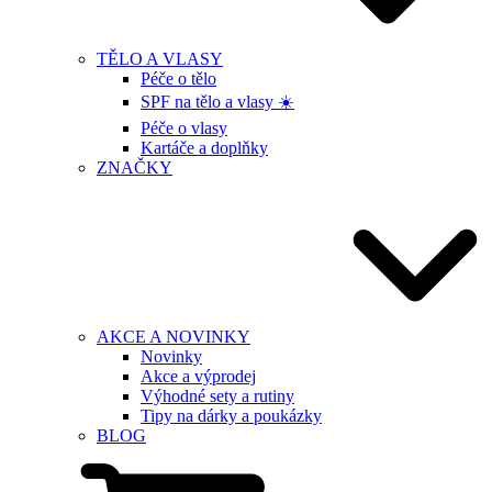
TĚLO A VLASY
Péče o tělo
SPF na tělo a vlasy ☀️
Péče o vlasy
Kartáče a doplňky
ZNAČKY
AKCE A NOVINKY
Novinky
Akce a výprodej
Výhodné sety a rutiny
Tipy na dárky a poukázky
BLOG