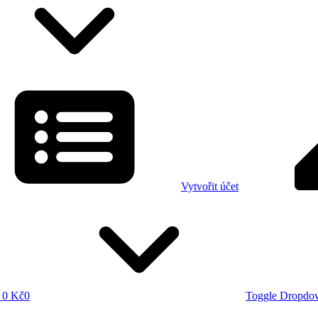
Vytvořit účet
0 Kč
0
Toggle Dropdo